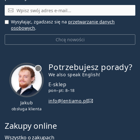
E-mail
Wysyłając, zgadzasz się na
przetwarzanie danych
osobowych
.
Chcę nowości
Potrzebujesz porady?
jest offline
We also speak English!
E-sklep
pon–pt: 8–18
info@lentiamo.pl
Jakub
obsługa klienta
Zakupy online
Wszystko o zakupach