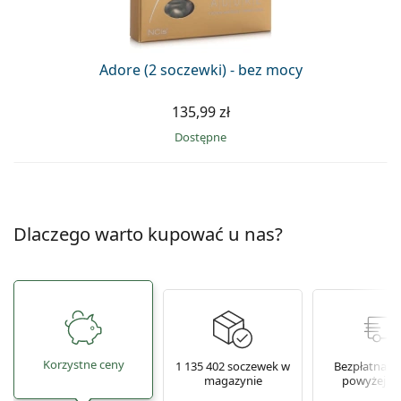
Precision
Total
Adore (2 soczewki) - bez mocy
135,99 zł
Dostępne
Dlaczego warto kupować u nas?
Korzystne ceny
1 135 402 soczewek w
Bezpłatna w
magazynie
powyżej 16