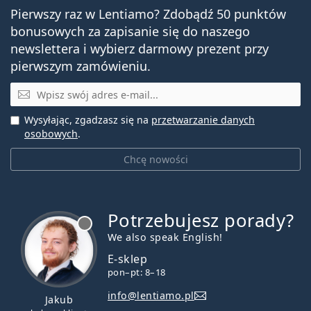
Pierwszy raz w Lentiamo? Zdobądź 50 punktów
bonusowych za zapisanie się do naszego
newslettera i wybierz darmowy prezent przy
pierwszym zamówieniu.
E-mail
Wysyłając, zgadzasz się na
przetwarzanie danych
osobowych
.
Chcę nowości
Potrzebujesz porady?
jest offline
We also speak English!
E-sklep
pon–pt: 8–18
info@lentiamo.pl
Jakub