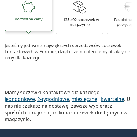
Korzystne ceny
1 135 402 soczewek w
Bezpłatna w
magazynie
powyżej 16
Jesteśmy jednym z największych sprzedawców soczewek
kontaktowych w Europie, dzięki czemu oferujemy atrakcyjne
ceny dla każdego.
Mamy soczewki kontaktowe dla każdego –
jednodniowe
,
2-tygodniowe
,
miesięczne
i
kwartalne
. U
nas nie czekasz na dostawę, zawsze wybierasz
spośród co najmniej miliona soczewek dostępnych w
magazynie.