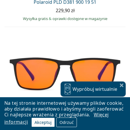
Polaroid PLD D381 900 19 51
229,90 zł
Wysyłka gratis
&
oprawki dostępne w magazynie
Wypróbuj
wirtualnie
Na tej stronie internetowej używamy plików cookie,
aby działała prawidłowo i abyśmy mogli zaoferować
Ci najlepsze wrażenia z przeglądania.
Więcej
informacji
Akceptuj
Odrzuć
UVtech Sleep-3R z pomarańczowymi szkłami