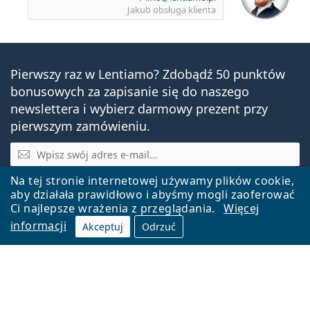
Jakub
obsługa klienta
Pierwszy raz w Lentiamo? Zdobądź 50 punktów
bonusowych za zapisanie się do naszego
newslettera i wybierz darmowy prezent przy
pierwszym zamówieniu.
E-mail
Na tej stronie internetowej używamy plików cookie,
Wysyłając, zgadzasz się na
przetwarzanie danych
aby działała prawidłowo i abyśmy mogli zaoferować
osobowych
.
Ci najlepsze wrażenia z przeglądania.
Więcej
Chcę nowości
informacji
Akceptuj
Odrzuć
Potrzebujesz porady?
jest offline
We also speak English!