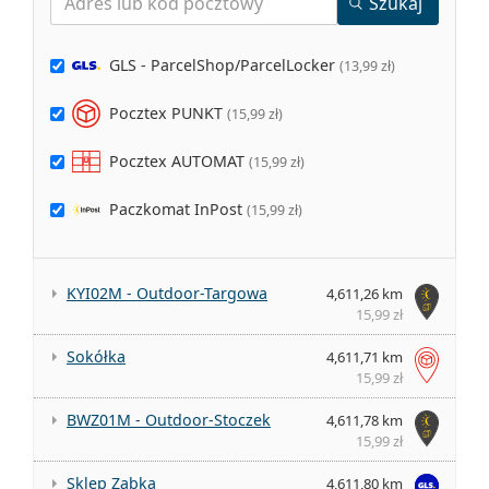
Szukaj
Pokaż tylko
GLS - ParcelShop/ParcelLocker
(
13,99 zł
)
Pocztex PUNKT
(
15,99 zł
)
Pocztex AUTOMAT
(
15,99 zł
)
Paczkomat InPost
(
15,99 zł
)
KYI02M - Outdoor-Targowa
4,611,26 km
15,99 zł
Sokółka
4,611,71 km
15,99 zł
BWZ01M - Outdoor-Stoczek
4,611,78 km
15,99 zł
Sklep Zabka
4,611,80 km