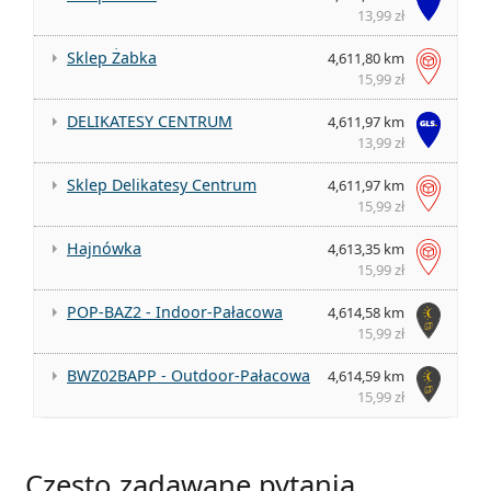
13,99 zł
Sklep Żabka
4,611,80 km
15,99 zł
DELIKATESY CENTRUM
4,611,97 km
13,99 zł
Sklep Delikatesy Centrum
4,611,97 km
15,99 zł
Hajnówka
4,613,35 km
15,99 zł
POP-BAZ2 - Indoor-Pałacowa
4,614,58 km
15,99 zł
BWZ02BAPP - Outdoor-Pałacowa
4,614,59 km
15,99 zł
Często zadawane pytania