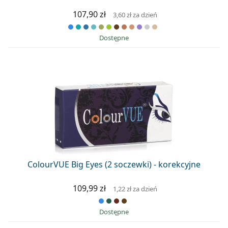
107,90 zł
3,60 zł
za dzień
Dostępne
ColourVUE Big Eyes (2 soczewki) - korekcyjne
109,99 zł
1,22 zł
za dzień
Dostępne