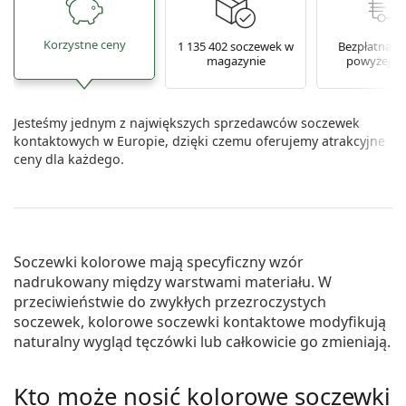
Korzystne ceny
1 135 402 soczewek w
Bezpłatna w
magazynie
powyżej 16
Jesteśmy jednym z największych sprzedawców soczewek
kontaktowych w Europie, dzięki czemu oferujemy atrakcyjne
ceny dla każdego.
Soczewki kolorowe mają specyficzny wzór
nadrukowany między warstwami materiału. W
przeciwieństwie do zwykłych przezroczystych
soczewek, kolorowe soczewki kontaktowe modyfikują
naturalny wygląd tęczówki lub całkowicie go zmieniają.
Kto może nosić kolorowe soczewki