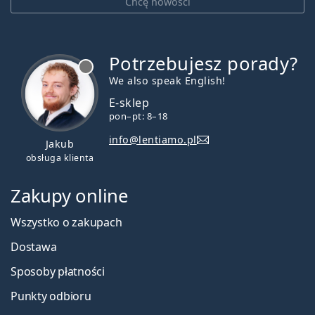
Chcę nowości
Potrzebujesz porady?
jest offline
We also speak English!
E-sklep
pon–pt: 8–18
info@lentiamo.pl
Jakub
obsługa klienta
Zakupy online
Wszystko o zakupach
Dostawa
Sposoby płatności
Punkty odbioru