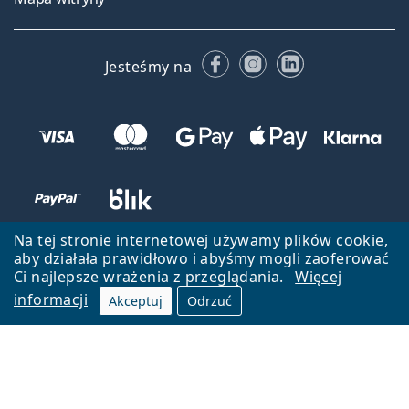
Facebooku
Instagramie
LinkedIn
Jesteśmy na
Na tej stronie internetowej używamy plików cookie,
aby działała prawidłowo i abyśmy mogli zaoferować
Ci najlepsze wrażenia z przeglądania.
Więcej
informacji
Akceptuj
Odrzuć
Wróć do strony głównej
Przejdź na górę
Lentiamo.pl jest własnością i jest zarządzane przez Lentiamo s.r.o.,
Czechy
Jesteśmy tu dla Ciebie już 18 lat.