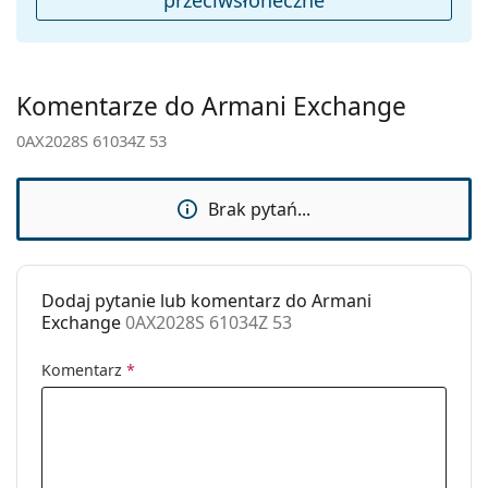
Płeć:
Unisex
Kategoria:
Okulary przeciwsłoneczne
Marka:
Armani Exchange
Komentarze do Armani Exchange
Zastosowanie:
Moda
0AX2028S 61034Z 53
Kod:
0AX2028S 61034Z 53
Brak pytań...
Dodaj pytanie lub komentarz do Armani
Exchange
0AX2028S 61034Z 53
Komentarz
*