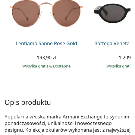
Precision
Total
Lentiamo Sanne Rose Gold
Bottega Veneta B
193,90 zł
1 209,0
Wysyłka gratis
&
Dostępne
Wysyłka gratis
Opis produktu
Popularna włoska marka Armani Exchange to synonim
ponadczasowości, unikalności i nowoczesnego
designu. Kolekcja okularów wykonana jest z najwyższej