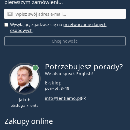
pierwszym zamówieniu.
E-mail
Wysyłając, zgadzasz się na
przetwarzanie danych
osobowych
.
Chcę nowości
Potrzebujesz porady?
jest online
We also speak English!
E-sklep
pon–pt: 8–18
info@lentiamo.pl
Jakub
obsługa klienta
Zakupy online