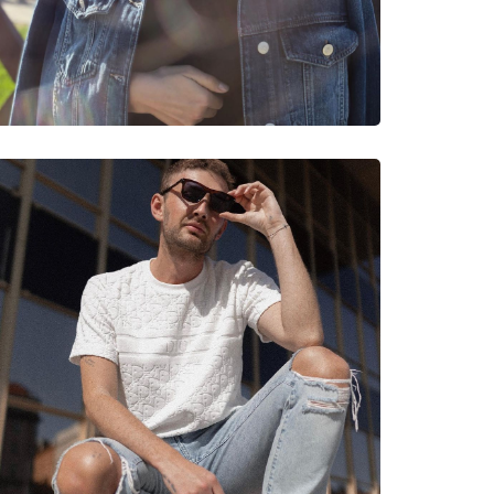
neczne
0