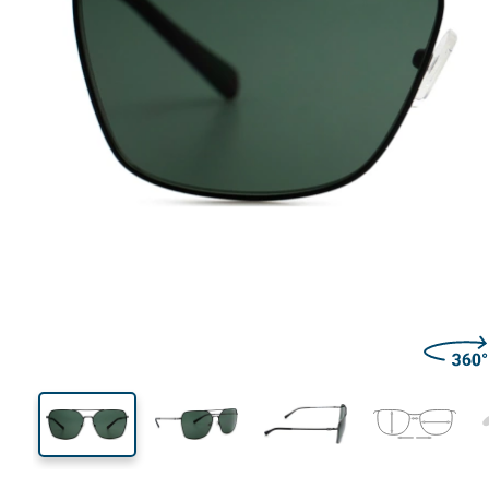
144 mm
Szerokość
Szeroko
soczewk
48 mm
60 mm
Wysokość soczewki
Szerokość soczewki