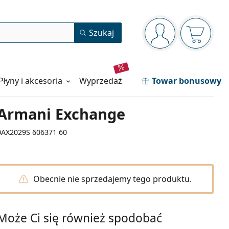
Panel nawigacyjny
Szukaj
jesteś zalogowan
Koszyk j
Płyny i akcesoria
wyprzedaż
Towar bonusowy
Armani Exchange
0AX2029S 606371 60
Obecnie nie sprzedajemy tego produktu.
Może Ci się również spodobać