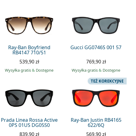
Ray-Ban Boyfriend
Gucci GG0746S 001 57
RB4147 710/51
539,90 zł
769,90 zł
Wysyłka gratis
&
Dostępne
Wysyłka gratis
&
Dostępne
TEŻ KOREKCYJNE
Prada Linea Rossa Active
Ray-Ban Justin RB4165
0PS 01US DG05S0
622/6Q
839,90 zł
569,90 zł