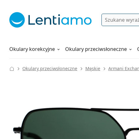
Wyszukiwanie
Logowanie
Nawigacja strony
Płyny do soczewek
Wszystko o zakupach
Okulary korekcyjne
Okulary przeciwsłoneczne
Okulary przeciwsłoneczne
Męskie
Armani Excha