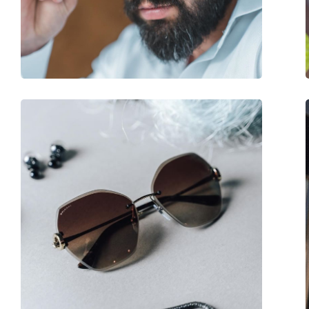
Waga:
150 g
Regulowane noski:
Tak
Akcesoria
Etui:
Nie
Ściereczka do czyszczenia:
Tak
Inne
Płeć:
Męskie
Kategoria:
Okulary przeciwsło
Marka:
Armani Exchange
Zastosowanie:
Moda
Kod:
0AX2029S 606371 6