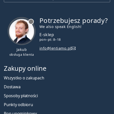
Potrzebujesz porady?
jest offline
We also speak English!
E-sklep
pon–pt: 8–18
info@lentiamo.pl
Jakub
obsługa klienta
Zakupy online
Wszystko o zakupach
Dostawa
Sposoby płatności
Punkty odbioru
Bon upominkowy