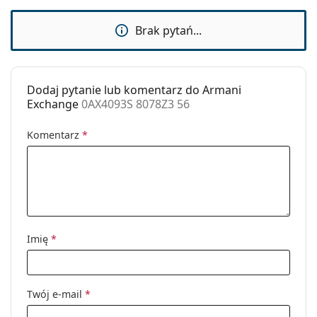
Kod:
0AX4093S 8078Z3 56
Brak pytań...
Dodaj pytanie lub komentarz do Armani
Exchange
0AX4093S 8078Z3 56
Komentarz
*
Imię
*
Twój e-mail
*