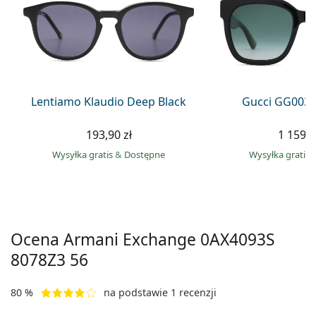
Precision
Total
Lentiamo Klaudio Deep Black
Gucci GG0034
193,90 zł
1 159,0
Wysyłka gratis
&
Dostępne
Wysyłka gratis
Ocena Armani Exchange
0AX4093S
8078Z3 56
80 %
na podstawie 1 recenzji