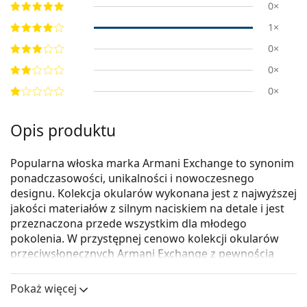
0×
1×
0×
0×
0×
Opis produktu
Popularna włoska marka Armani Exchange to synonim
ponadczasowości, unikalności i nowoczesnego
designu. Kolekcja okularów wykonana jest z najwyższej
jakości materiałów z silnym naciskiem na detale i jest
przeznaczona przede wszystkim dla młodego
pokolenia. W przystępnej cenowo kolekcji okularów
przeciwsłonecznych Armani Exchange z pewnością
każdy miłośnik mody znajdzie coś dla siebie.
Pokaż więcej
Armani Exchange 0AX4093S 8078Z3 56
to okulary
przeciwsłoneczne unisex.