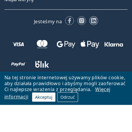
Facebooku
Instagramie
LinkedIn
Jesteśmy na
Na tej stronie internetowej używamy plików cookie,
aby działała prawidłowo i abyśmy mogli zaoferować
Ci najlepsze wrażenia z przeglądania.
Więcej
informacji
Akceptuj
Odrzuć
Wróć do strony głównej
Przejdź na górę
Lentiamo.pl jest własnością i jest zarządzane przez Lentiamo s.r.o.,
Czechy
Jesteśmy tu dla Ciebie już 18 lat.