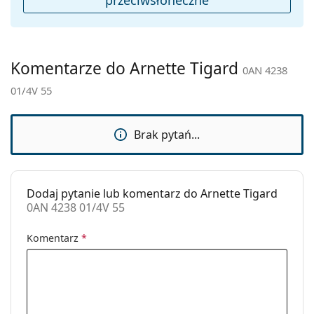
Płeć:
Męskie
Kategoria:
Okulary przeciwsłoneczne
Marka:
Arnette
Komentarze do Arnette Tigard
0AN 4238
Zastosowanie:
Moda
01/4V 55
Kod:
0AN 4238 01/4V 55
Brak pytań...
Dodaj pytanie lub komentarz do Arnette Tigard
0AN 4238 01/4V 55
Komentarz
*