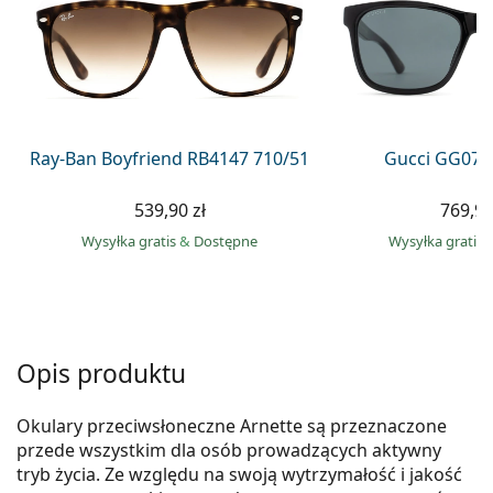
Precision
Total
Ray-Ban Boyfriend RB4147 710/51
Gucci GG074
539,90 zł
769,90
Wysyłka gratis
&
Dostępne
Wysyłka gratis
Opis produktu
Okulary przeciwsłoneczne Arnette są przeznaczone
przede wszystkim dla osób prowadzących aktywny
tryb życia. Ze względu na swoją wytrzymałość i jakość