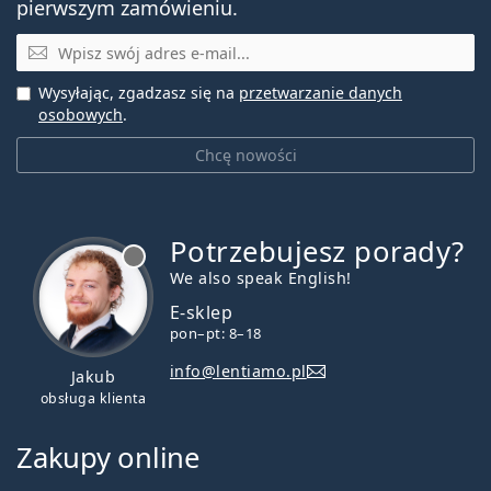
pierwszym zamówieniu.
E-mail
Wysyłając, zgadzasz się na
przetwarzanie danych
osobowych
.
Chcę nowości
Potrzebujesz porady?
jest offline
We also speak English!
E-sklep
pon–pt: 8–18
info@lentiamo.pl
Jakub
obsługa klienta
Zakupy online