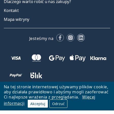
Dlaczego warto robić u nas zakupy?
Kontakt
Mapa witryny
Facebooku
Instagramie
LinkedIn
Jesteśmy na
Na tej stronie internetowej używamy plików cookie,
aby działała prawidłowo i abyśmy mogli zaoferować
Ci najlepsze wrażenia z przeglądania.
Więcej
informacji
Akceptuj
Odrzuć
Wróć do strony głównej
Przejdź na górę
Lentiamo.pl jest własnością i jest zarządzane przez Lentiamo s.r.o.,