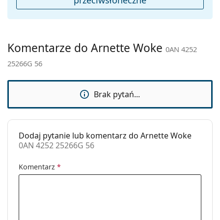
Płeć:
Męskie
Kategoria:
Okulary przeciwsłoneczne
Marka:
Arnette
Komentarze do Arnette Woke
0AN 4252
Zastosowanie:
Moda
25266G 56
Kod:
0AN 4252 25266G 56
Brak pytań...
Dodaj pytanie lub komentarz do Arnette Woke
0AN 4252 25266G 56
Komentarz
*