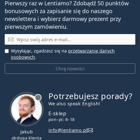
Pierwszy raz w Lentiamo? Zdobądź 50 punktów
bonusowych za zapisanie się do naszego
newslettera i wybierz darmowy prezent przy
pierwszym zamówieniu.
E-mail
Wysyłając, zgadzasz się na
przetwarzanie danych
osobowych
.
Chcę nowości
Potrzebujesz porady?
jest offline
We also speak English!
E-sklep
pon–pt: 8–18
info@lentiamo.pl
Jakub
obsługa klienta