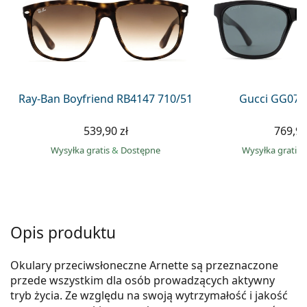
Precision
Total
Ray-Ban Boyfriend RB4147 710/51
Gucci GG074
539,90 zł
769,90
Wysyłka gratis
&
Dostępne
Wysyłka gratis
Opis produktu
Okulary przeciwsłoneczne Arnette są przeznaczone
przede wszystkim dla osób prowadzących aktywny
tryb życia. Ze względu na swoją wytrzymałość i jakość