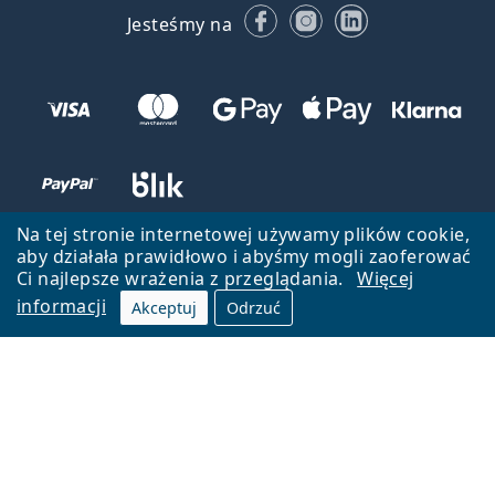
Facebooku
Instagramie
LinkedIn
Jesteśmy na
Na tej stronie internetowej używamy plików cookie,
aby działała prawidłowo i abyśmy mogli zaoferować
Ci najlepsze wrażenia z przeglądania.
Więcej
informacji
Akceptuj
Odrzuć
Wróć do strony głównej
Przejdź na górę
Lentiamo.pl jest własnością i jest zarządzane przez Lentiamo s.r.o.,
Czechy
Jesteśmy tu dla Ciebie już 18 lat.