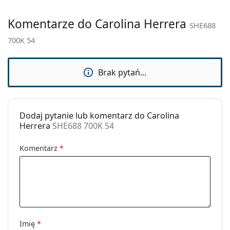
Płeć:
Damskie
Komentarze do Carolina Herrera
SHE688
Kategoria:
Okulary przeciwsłoneczne
700K 54
Marka:
Carolina Herrera
Zastosowanie:
Moda
Brak pytań...
Kod:
SHE688 700K 54
Dodaj pytanie lub komentarz do Carolina
Herrera
SHE688 700K 54
Komentarz
*
Imię
*