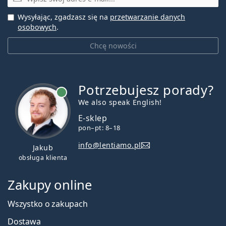
Wysyłając, zgadzasz się na
przetwarzanie danych
osobowych
.
Chcę nowości
Potrzebujesz porady?
jest online
We also speak English!
E-sklep
pon–pt: 8–18
info@lentiamo.pl
Jakub
obsługa klienta
Zakupy online
Wszystko o zakupach
Dostawa