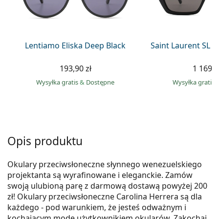
Precision
Total
Lentiamo Eliska Deep Black
Saint Laurent SL 
193,90 zł
1 169,0
Wysyłka gratis
&
Dostępne
Wysyłka gratis
Opis produktu
Okulary przeciwsłoneczne słynnego wenezuelskiego
projektanta są wyrafinowane i eleganckie. Zamów
swoją ulubioną parę z darmową dostawą powyżej 200
zł! Okulary przeciwsłoneczne Carolina Herrera są dla
każdego - pod warunkiem, że jesteś odważnym i
kochającym modę użytkownikiem okularów. Zakochaj