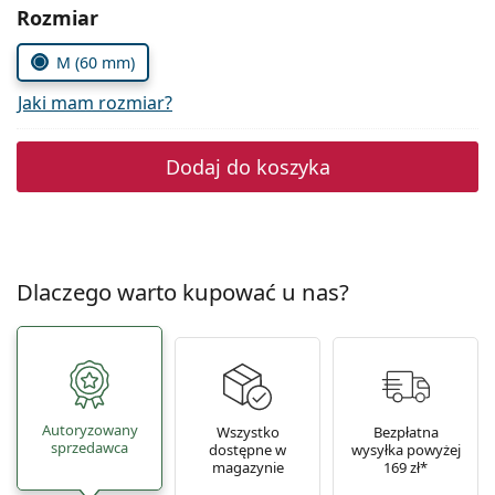
Precision
Wybierz parametry
Rozmiar
Total
M (60 mm)
Jaki mam rozmiar?
Dodaj do koszyka
Dlaczego warto kupować u nas?
Autoryzowany
Wszystko
Bezpłatna
sprzedawca
dostępne w
wysyłka powyżej
magazynie
169 zł*