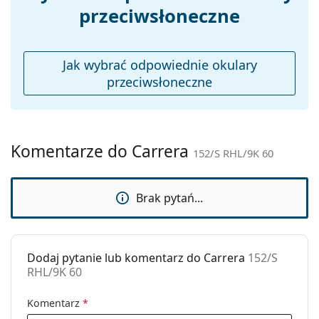
do czyszczenia i pielęgnacji okularów. Niektóre
przeciwsłoneczne
Etui:
Tak
modele mogą zawierać tekstylny woreczek zamiast
Ściereczka do
Tak
ściereczki.
czyszczenia:
Sprawdź całą ofertę
okularów przeciwsłonecznych
,
Jak wybrać odpowiednie okulary
Inne
gdzie znajdziesz więcej stylów popularnych marek.
przeciwsłoneczne
Płeć:
Unisex
Kategoria:
Okulary przeciwsłoneczne
Marka:
Carrera
Komentarze do Carrera
152/S RHL/9K 60
Zastosowanie:
Moda
Kod:
152/S RHL/9K 60
Brak pytań...
Dodaj pytanie lub komentarz do Carrera
152/S
RHL/9K 60
Komentarz
*