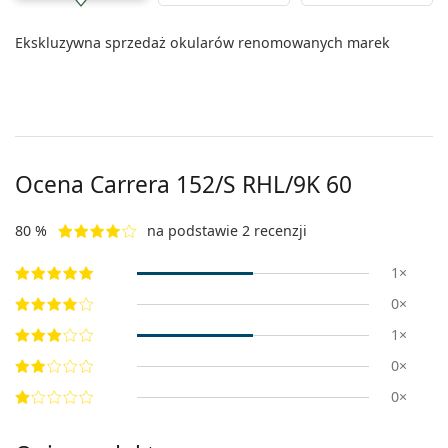
Ekskluzywna sprzedaż okularów renomowanych marek
Ocena Carrera
152/S RHL/9K 60
80 %
na podstawie 2 recenzji
1×
0×
1×
0×
0×