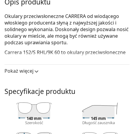
Opis produktu
Okulary przeciwsłoneczne CARRERA od wiodącego
włoskiego producenta słyną z najwyższej jakości i
solidnego wykonania. Doskonały design pozwala nosić
okulary w mieście, ale mogą być również używane
podczas uprawiania sportu.
Carrera 152/S RHL/9K 60
to okulary przeciwsłoneczne
unisex.
Skorzystaj z funkcji wirtualnego przymierzania i
Pokaż więcej
zobacz, jak wyglądasz w okularach
przeciwsłonecznych.
Specyfikacje produktu
Oprawka okularów
Złoty kolor oprawek doskonale pasuje do ciepłego
odcienia skóry oraz do ciemnobrązowych włosów.
Kwadratowe oprawki okularów przeciwsłonecznych
140 mm
145 mm
są idealnym wyborem, jeśli masz okrągłą, owalną
Szerokość
Długość zausznika
lub trójkątną twarz.