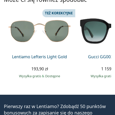
TEŻ KOREKCYJNE
Lentiamo Lefteris Light Gold
Gucci GG0034
193,90 zł
1 159,0
Wysyłka gratis
&
Dostępne
Wysyłka gratis
Pierwszy raz w Lentiamo? Zdobądź 50 punktów
bonusowych za zapisanie się do naszego