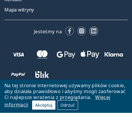
Mapa witryny
Facebooku
Instagramie
LinkedIn
Jesteśmy na
Na tej stronie internetowej używamy plików cookie,
aby działała prawidłowo i abyśmy mogli zaoferować
Ci najlepsze wrażenia z przeglądania.
Więcej
informacji
Akceptuj
Odrzuć
Wróć do strony głównej
Przejdź na górę
Lentiamo.pl jest własnością i jest zarządzane przez Lentiamo s.r.o.,
Czechy
Jesteśmy tu dla Ciebie już 18 lat.