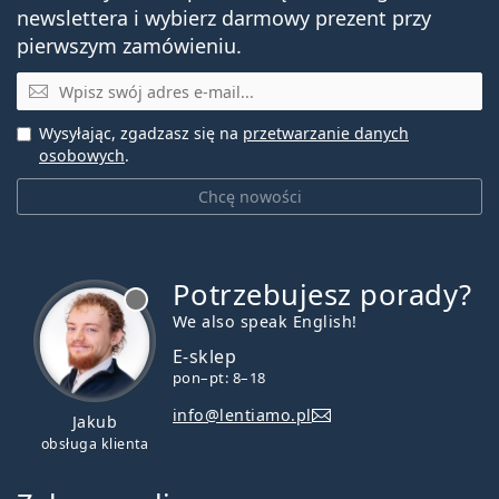
newslettera i wybierz darmowy prezent przy
pierwszym zamówieniu.
E-mail
Wysyłając, zgadzasz się na
przetwarzanie danych
osobowych
.
Chcę nowości
Potrzebujesz porady?
jest offline
We also speak English!
E-sklep
pon–pt: 8–18
info@lentiamo.pl
Jakub
obsługa klienta