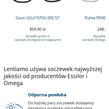
Precision
Total
Gucci GG2107OL 005 57
Puma PE0027
859,90 zł
248,90
Wysyłka gratis
&
Wysyłka gr
oprawki dostępne w magazynie
oprawki dostępne
Lentiamo używa soczewek najwyższej
jakości od producentów Essilor i
Omega
Odporna powłoka
Do każdej pary soczewek dodajemy
bezpłatną powłokę antyrefleksyjną.