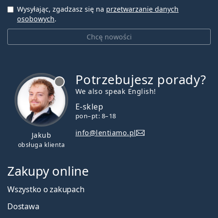
Wysyłając, zgadzasz się na
przetwarzanie danych
osobowych
.
Chcę nowości
Potrzebujesz porady?
jest offline
We also speak English!
E-sklep
pon–pt: 8–18
info@lentiamo.pl
Jakub
obsługa klienta
Zakupy online
Wszystko o zakupach
Dostawa