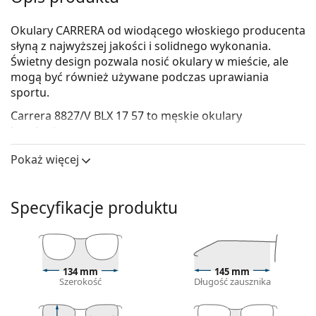
Okulary CARRERA od wiodącego włoskiego producenta
słyną z najwyższej jakości i solidnego wykonania.
Świetny design pozwala nosić okulary w mieście, ale
mogą być również używane podczas uprawiania
sportu.
Carrera 8827/V BLX 17 57
to męskie okulary
korekcyjne.
Oprawka okularów
Pokaż więcej
Czarny kolor oprawek doskonale pasuje do
chłodnego odcienia skóry oraz do jasnobrązowych,
Specyfikacje produktu
czarnych lub jasnoblond włosów.
Prostokątne oprawki są idealnym wyborem, jeśli
masz owalną lub okrągłą twarz.
Oprawka okularów wykonana jest z metalu, który
dobrze trzyma kształt i oferuje wysoką
134 mm
145 mm
Szerokość
Długość zausznika
wytrzymałość oraz unikalny wygląd.
Pełne oprawki to najpopularniejszy typ oprawek,