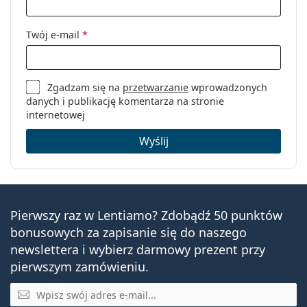
Płeć:
Męskie
Kategoria:
Okulary korekcyjne
Twój e-mail
*
Marka:
Carrera
Kod:
8827/V BLX 17 57
Zgadzam się na
przetwarzanie
wprowadzonych
danych i publikację komentarza na stronie
internetowej
Wyślij
Pierwszy raz w Lentiamo? Zdobądź 50 punktów
bonusowych za zapisanie się do naszego
newslettera i wybierz darmowy prezent przy
pierwszym zamówieniu.
E-mail