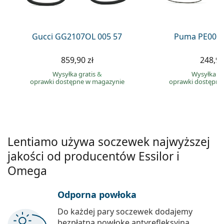
Precision
Total
Gucci GG2107OL 005 57
Puma PE0027
859,90 zł
248,90
Wysyłka gratis
&
Wysyłka gr
oprawki dostępne w magazynie
oprawki dostępne
Lentiamo używa soczewek najwyższej
jakości od producentów Essilor i
Omega
Odporna powłoka
Do każdej pary soczewek dodajemy
bezpłatną powłokę antyrefleksyjną.