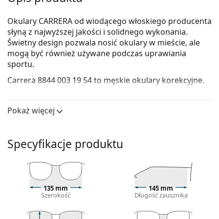
Okulary CARRERA od wiodącego włoskiego producenta
słyną z najwyższej jakości i solidnego wykonania.
Świetny design pozwala nosić okulary w mieście, ale
mogą być również używane podczas uprawiania
sportu.
Carrera 8844 003 19 54
to męskie okulary korekcyjne.
Skorzystaj z funkcji wirtualnego przymierzania i
zobacz, jak wyglądasz w okularach.
Pokaż więcej
Oprawka okularów
Czarny kolor oprawek doskonale pasuje do
Specyfikacje produktu
chłodnego odcienia skóry oraz do jasnobrązowych,
czarnych lub jasnoblond włosów.
Prostokątne oprawki są idealnym wyborem, jeśli
masz owalną lub okrągłą twarz.
135 mm
145 mm
Oprawka okularów wykonana jest z bardzo
Szerokość
Długość zausznika
wysokiej jakości plastiku, który oferuje wysoką
trwałość, wygodne noszenie i wyjątkowy wygląd.