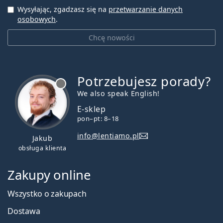
Wysyłając, zgadzasz się na
przetwarzanie danych
osobowych
.
Chcę nowości
Potrzebujesz porady?
jest offline
We also speak English!
E-sklep
pon–pt: 8–18
info@lentiamo.pl
Jakub
obsługa klienta
Zakupy online
Wszystko o zakupach
Dostawa