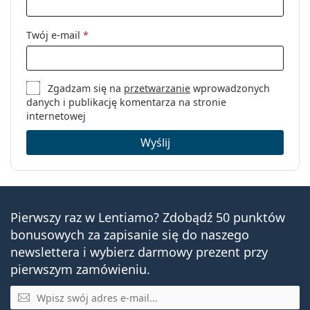
Płeć:
Męskie
Kategoria:
Okulary korekcyjne
Twój e-mail
*
Marka:
Carrera
Kod:
8844 003 19 54
Zgadzam się na
przetwarzanie
wprowadzonych
danych i publikację komentarza na stronie
internetowej
Wyślij
Pierwszy raz w Lentiamo? Zdobądź 50 punktów
bonusowych za zapisanie się do naszego
newslettera i wybierz darmowy prezent przy
pierwszym zamówieniu.
E-mail