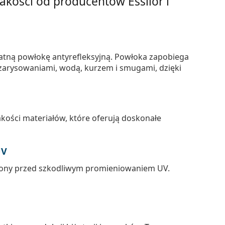
kości od producentów Essilor i
atną powłokę antyrefleksyjną. Powłoka zapobiega
zarysowaniami, wodą, kurzem i smugami, dzięki
kości materiałów, które oferują doskonałe
UV
rony przed szkodliwym promieniowaniem UV.