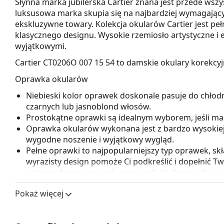
Słynna marka jubilerska Cartier znana jest przede wszys
luksusowa marka skupia się na najbardziej wymagający
ekskluzywne towary. Kolekcja okularów Cartier jest peł
klasycznego designu. Wysokie rzemiosło artystyczne i 
wyjątkowymi.
Cartier CT0206O 007 15 54
to damskie okulary korekcyj
Oprawka okularów
Niebieski kolor oprawek doskonale pasuje do chłod
czarnych lub jasnoblond włosów.
Prostokątne oprawki są idealnym wyborem, jeśli ma
Oprawka okularów wykonana jest z bardzo wysokiej j
wygodne noszenie i wyjątkowy wygląd.
Pełne oprawki to najpopularniejszy typ oprawek, skł
wyrazisty design pomoże Ci podkreślić i dopełnić Twó
niezawodne mocowanie soczewek okularowych, a pr
uszkodzeniem. Ten rodzaj oprawek nadaje się do w
Pokaż więcej
tych o większej mocy optycznej.
Akcesoria