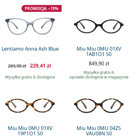
PROMOCJA −15%
Lentiamo Anna Ash Blue
Miu Miu 0MU 01XV
1AB1O1 50
849,90 zł
229,41 zł
269,90 zł
Wysyłka gratis
&
Wysyłka gratis
&
Dostępne
oprawki dostępne w magazynie
Miu Miu 0MU 01XV
Miu Miu 0MU 04ZS
19P1O1 50
VAU08N 50