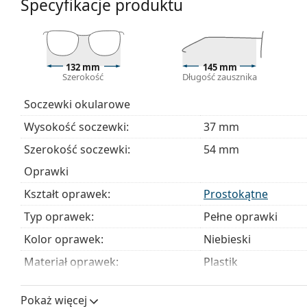
Specyfikacje produktu
Okulary dostarczamy z oryginalnym etui. Kolor i wyk
Ściereczka dołączona do opakowania jest idealna do 
modele mogą zawierać tekstylny woreczek zamiast ś
Poznaj pełną gamę
okularów
, aby znaleźć więcej styl
132 mm
145 mm
potrzebujesz pomocy w wyborze.
Szerokość
Długość zausznika
To jest wyrób medyczny. Przed użyciem zapoznaj się z i
Soczewki okularowe
Wysokość soczewki:
37 mm
Szerokość soczewki:
54 mm
Oprawki
Kształt oprawek:
Prostokątne
Typ oprawek:
Pełne oprawki
Kolor oprawek:
Niebieski
Materiał oprawek:
Plastik
Rozmiar:
M
Pokaż więcej
Szerokość:
132 mm