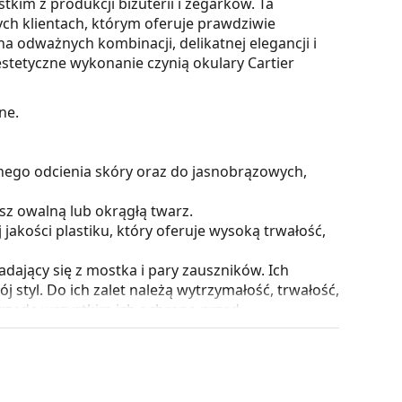
tkim z produkcji biżuterii i zegarków. Ta
ch klientach, którym oferuje prawdziwie
na odważnych kombinacji, delikatnej elegancji i
estetyczne wykonanie czynią okulary Cartier
ne.
nego odcienia skóry oraz do jasnobrązowych,
sz owalną lub okrągłą twarz.
akości plastiku, który oferuje wysoką trwałość,
adający się z mostka i pary zauszników. Ich
j styl. Do ich zalet należą wytrzymałość, trwałość,
zede wszystkim ich ochrona przed
szystkich typów soczewek okularowych, w tym