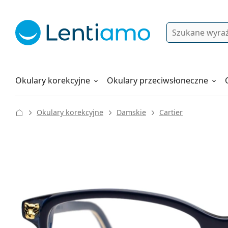
Wyszukiwanie
Logowanie
Nawigacja strony
Płyny do soczewek
Wszystko o zakupach
Okulary korekcyjne
Okulary przeciwsłoneczne
Okulary korekcyjne
Damskie
Cartier