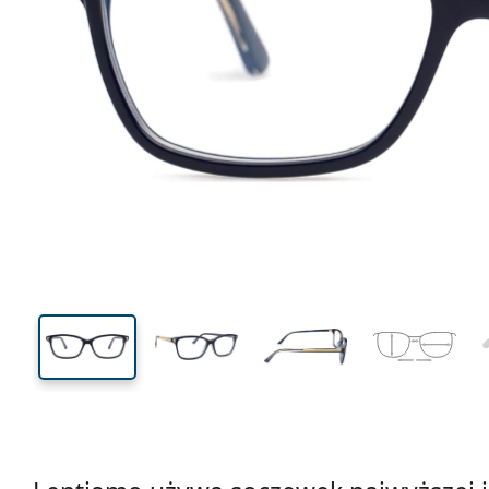
132 mm
Szerokość
Szeroko
soczewk
37 mm
54 mm
Wysokość soczewki
Szerokość soczewki