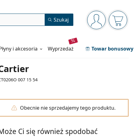
Panel nawigacyjny
Szukaj
jesteś zalogowan
Koszyk j
Płyny i akcesoria
wyprzedaż
Towar bonusowy
Cartier
CT0206O 007 15 54
Obecnie nie sprzedajemy tego produktu.
Może Ci się również spodobać