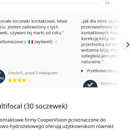
1×
onałe soczewki kontaktowe, łatwe
Jak dla mnie są najleps
ciu. Jestem zadowolony z tych
przeciwieństwie do inny
wek, używam tej marki od roku.
kontaktowych mają bard
korekcję bliży, tzn. stop
etłumaczono z
(
wyświetl
)
przechodzą od widzenia 
widzenia bliży. Przejści
odległościami jest bardz
naturalne.
Przetłumaczono z
(
Ursula R.
,
przed 3 miesiącami
ocena 4 z 5
Roberta B.
,
przed
oce
ltifocal (30 soczewek)
i kontaktowe firmy CooperVision przeznaczone do
ikonowo-hydrożelowego oferują użytkownikom również