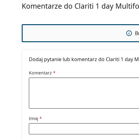
Użycie
Komentarze do Clariti 1 day Multif
Ważność:
Co najmniej 48
Zabarwienie ułatwiające
Nie
manipulację:
B
Możliwość spania w
Nie
soczewkach:
Wskaźnik strony:
Nie
Dodaj pytanie lub komentarz do Clariti 1 day M
Opakowanie
Komentarz
*
Producent:
CooperVision
Soczewek w pudełku:
30
Waga:
87 g
Inne
Kategoria:
Soczewki jed
Imię
*
Silikonowo-hy
Soczewki mult