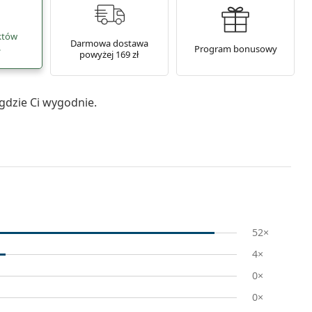
któw
Darmowa dostawa
.
Program bonusowy
powyżej 169 zł
gdzie Ci wygodnie.
52×
4×
0×
0×