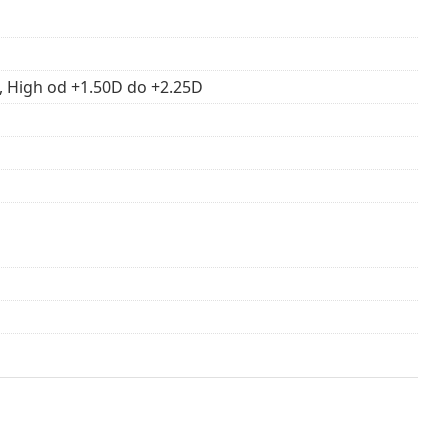
ię z instrukcją używania.
, High od +1.50D do +2.25D