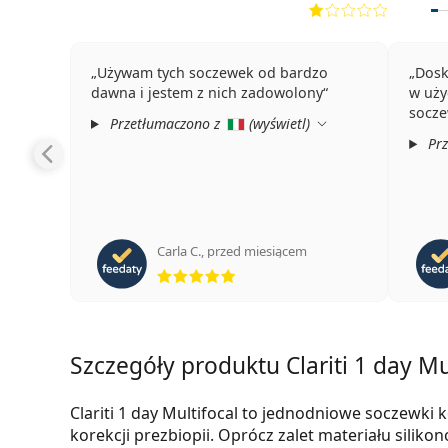
Używam tych soczewek od bardzo
Dosk
dawna i jestem z nich zadowolony
w uży
socze
Przetłumaczono z
(
wyświetl
)
Prz
Carla C.
,
przed miesiącem
ocena 5 z 5
Szczegóły produktu Clariti 1 day Mu
Clariti 1 day Multifocal to jednodniowe soczewk
korekcji prezbiopii. Oprócz zalet materiału sil