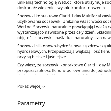
unikalną technologię WetLoc, która utrzymuje so
doskonałe widzenie i wysoki komfort noszenia.
Soczewki kontaktowe Clariti 1 day Multifocal zaw
użytkowania soczewek. Unikalne właściwości socze
WetLoc. Soczewki naturalnie przyciągają i wiążą c
wystarczająco nawilżone przez cały dzień. Składn
objętości soczewki i naśladuje naturalny stan na
Soczewki silikonowo-hydrożelowe są zdrowszą a
hydrożelowych. Przepuszczają większą ilość tlenu 
oczy są bielsze i jaśniejsze.
Czy wiesz, że soczewki kontaktowe Clariti 1 day M
przepuszczalność tlenu w porównaniu do jednod
dotlenienie rogówki pod soczewką? Są również wy
Filtr UV w soczewkach kontaktowych poprawia o
Pokaż więcej
promieniowania ultrafioletowego. Soczewki nie za
idealną ochroną przed szkodliwym promieniowan
filtrem UV i okularów przeciwsłonecznych.
Parametry
Najczęściej sprzedawane z kroplami do oczu
Max 