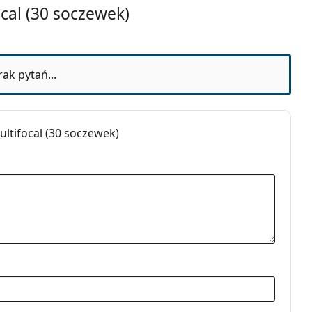
ocal (30 soczewek)
 miesięcy
rak pytań...
ultifocal (30 soczewek)
nodniowe
drożelowe
ifokalne