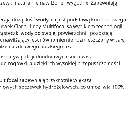
czewki naturalnie nawilżone i wygodne. Zapewniają
ierają dużą ilość wody, co jest podstawą komfortowego
wek Clariti 1 day Multifocal są wynikiem technologii
ząsteczki wody do swojej powierzchni i pozostają
ik nawilżający jest równomiernie rozmieszczony w całej
wilżenia zdrowego ludzkiego oka.
lternatywą dla jednodniowych soczewek
do rogówki, a dzięki ich wysokiej przepuszczalności
ultifocal zapewniają trzykrotnie większą
niowych soczewek hydrożelowych, co umożliwia 100%
posażone w filtr UV.
chronę rogówki oka przed negatywnymi skutkami
krywają jednak całego oka ani okolic oczu, dlatego
iem UV jest połączenie soczewek kontaktowych z
OptiFresh 10 ml
.