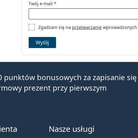
Soczewki kon
Twój e-mail
*
Zgadzam się na
przetwarzanie
wprowadzonych da
Wyślij
0 punktów bonusowych za zapisanie się
armowy prezent przy pierwszym
ienta
Nasze usługi