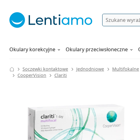
Wyszukiwanie
Logowanie
Nawigacja strony
Płyny do soczewek
Wszystko o zakupach
Okulary korekcyjne
Okulary przeciwsłoneczne
Soczewki kontaktowe
Jednodniowe
Multifokalne
CooperVision
Clariti