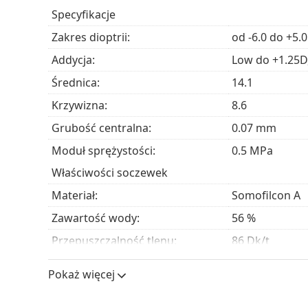
Specyfikacje
To jest wyrób medyczny. Przed użyciem zapoznaj s
Zakres dioptrii:
od -6.0 do +5.0
Addycja:
Low do +1.25D
Średnica:
14.1
Krzywizna:
8.6
Grubość centralna:
0.07 mm
Moduł sprężystości:
0.5 MPa
Właściwości soczewek
Materiał:
Somofilcon A
Zawartość wody:
56 %
Przepuszczalność tlenu:
86 Dk/t
Filtr UV:
Tak
Pokaż więcej
Silikonowo-hydrożelowe:
Tak