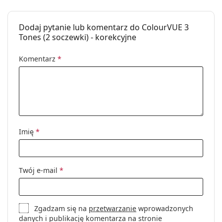
Ważność:
Co najmniej 11 miesięcy
Zabarwienie
Nie
Dodaj pytanie lub komentarz do ColourVUE 3
ułatwiające
Tones (2 soczewki) - korekcyjne
manipulację:
Możliwość spania
Nie
Komentarz
*
w soczewkach:
Wskaźnik strony:
Nie
Opakowanie
Producent:
MaxVUE
Imię
*
Soczewek w
2
pudełku:
Waga:
17 g
Twój e-mail
*
Inne
Kategoria:
Soczewki kolorowe
Soczewki kwartalne
Zgadzam się na
przetwarzanie
wprowadzonych
danych i publikację komentarza na stronie
Soczewki kontaktowe