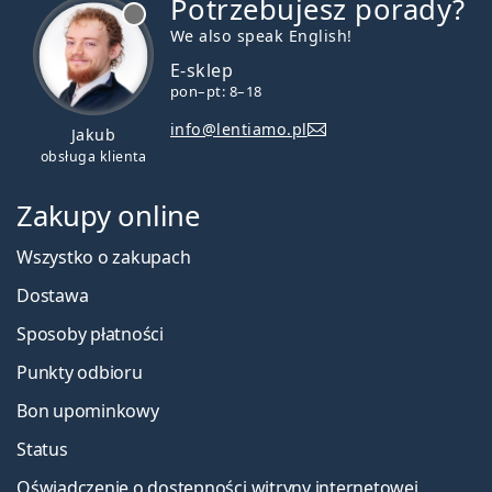
Potrzebujesz porady?
jest offline
We also speak English!
E-sklep
pon–pt: 8–18
info@lentiamo.pl
Jakub
obsługa klienta
Zakupy online
Wszystko o zakupach
Dostawa
Sposoby płatności
Punkty odbioru
Bon upominkowy
Status
Oświadczenie o dostępności witryny internetowej