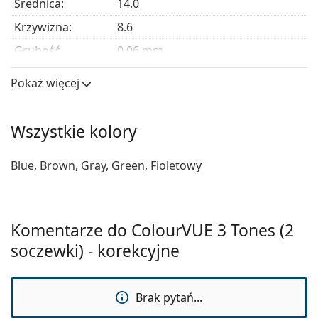
Średnica:
14.0
kolorowe soczewki są dla Ciebie najlepsze
!
Krzywizna:
8.6
Grubość
0.06 mm
centralna:
Pokaż więcej
Moduł
0.47 MPa
sprężystości:
Właściwości soczewek
Wszystkie kolory
Materiał:
Hydrogel Terpolymer
Blue, Brown, Gray, Green, Fioletowy
Zawartość wody:
45 %
Przepuszczalność
22 Dk/t
tlenu:
Komentarze do ColourVUE 3 Tones (2
Filtr UV:
Nie
soczewki) - korekcyjne
Silikonowo-
Nie
hydrożelowe:
Brak pytań...
Użycie