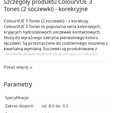
Szczegóły produktu ColourVUE 3
Tones (2 soczewki) - korekcyjne
ColourVUE 3 Tones (2 soczewki) – z korekcją.
ColourVUE 3 Tones to popularna seria kolorowych,
kryjących hydrożelowych soczewek kontaktowych.
Służą do wyraźnego zakrycia pierwotnego koloru
tęczówki. Są przeznaczone do codziennego noszenia z
kwartalną wymianą. Soczewki są produkowane z
uwzględnieniem maksymalnej przepuszczalności
powietrza i bezpieczeństwa. Warstwy kolorowe są
doskonale zamknięte w soczewce, więc nie ma ryzyka
Pokaż więcej
kontaktu barwnika z tęczówką. Końcowy efekt zależy
również w pewnym stopniu od naturalnego koloru
tęczówki oka i warunków oświetleniowych.
Parametry
To jest wyrób medyczny. Przed użyciem zapoznaj się z
instrukcją używania.
Specyfikacje
Wyraziste, naturalne
kolorowe soczewki kontaktowe
,
Zakres dioptrii:
od -8.0 do -0.5
czy
szalone soczewki na Halloween
? Dowiedz się,
które