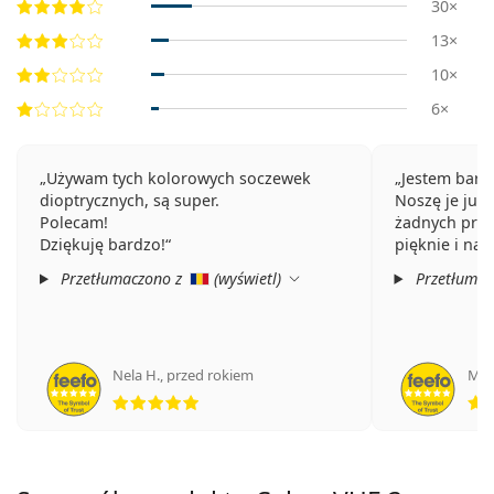
30×
13×
10×
6×
Używam tych kolorowych soczewek
Jestem bard
dioptrycznych, są super.
Noszę je już 
Polecam!
żadnych prob
Dziękuję bardzo!
pięknie i nat
Przetłumaczono z
(
wyświetl
)
Przetłumac
Nela H.
,
przed rokiem
Мар
ocena 5 z 5