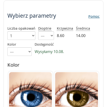
Wybierz parametry
Precision
Total
Wybierz parametry
Pomoc
Liczba opakowań
Dioptrie
Krzywizna
Średnica
8.60
14.00
Kolor
Dostępność
Wysyłamy 10.08.
Kolor