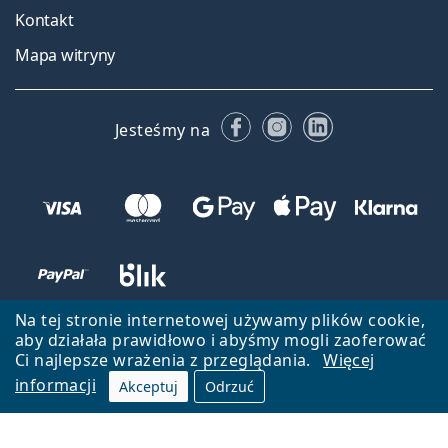
Kontakt
Mapa witryny
Facebooku
Instagramie
LinkedIn
Jesteśmy na
Na tej stronie internetowej używamy plików cookie,
aby działała prawidłowo i abyśmy mogli zaoferować
Ci najlepsze wrażenia z przeglądania.
Więcej
informacji
Akceptuj
Odrzuć
Wróć do strony głównej
Przejdź na górę
Lentiamo.pl jest własnością i jest zarządzane przez Lentiamo s.r.o.,
Czechy
Jesteśmy tu dla Ciebie już 18 lat.