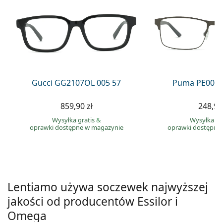
Precision
Total
Gucci GG2107OL 005 57
Puma PE0027
859,90 zł
248,90
Wysyłka gratis
&
Wysyłka gr
oprawki dostępne w magazynie
oprawki dostępne
Lentiamo używa soczewek najwyższej
jakości od producentów Essilor i
Omega