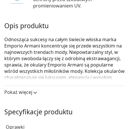
promieniowaniem UV.
Opis produktu
Odnosząca sukcesy na całym świecie włoska marka
Emporio Armani koncentruje się przede wszystkim na
najnowszych trendach mody. Niepowtarzalny styl, w
którym swoboda łączy się z odrobiną ekstrawagancji,
sprawia, że okulary Emporio Armani są popularne
wśród wszystkich miłośników mody. Kolekcja okularów
charakteryzuje się luksusem, elegancją i wysokim
kunsztem.
Pokaż więcej
Emporio Armani 0EA3165 5042
to męskie okulary
korekcyjne.
Oprawka okularów
Specyfikacje produktu
Czarny kolor oprawek doskonale pasuje do
chłodnego odcienia skóry oraz do jasnobrązowych,
Oprawki