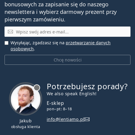
bonusowych za zapisanie się do naszego
newslettera i wybierz darmowy prezent przy
pierwszym zamówieniu.
E-mail
Wysyłając, zgadzasz się na
przetwarzanie danych
osobowych
.
Chcę nowości
Potrzebujesz porady?
jest offline
We also speak English!
E-sklep
pon–pt: 8–18
info@lentiamo.pl
Jakub
obsługa klienta