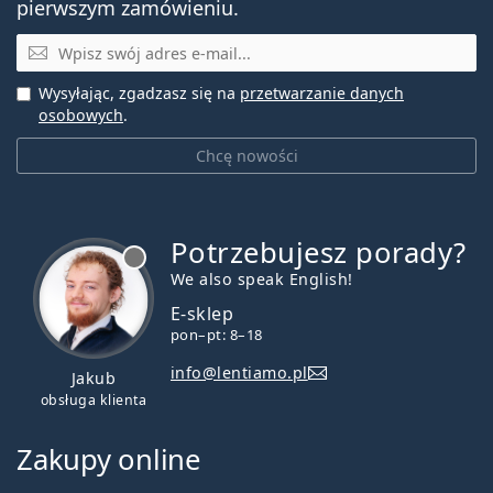
pierwszym zamówieniu.
E-mail
Wysyłając, zgadzasz się na
przetwarzanie danych
osobowych
.
Chcę nowości
Potrzebujesz porady?
jest offline
We also speak English!
E-sklep
pon–pt: 8–18
info@lentiamo.pl
Jakub
obsługa klienta
Zakupy online