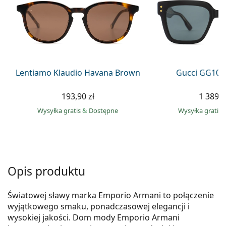
Precision
Total
Lentiamo Klaudio Havana Brown
Gucci GG108
193,90 zł
1 389,0
Wysyłka gratis
&
Dostępne
Wysyłka gratis
Opis produktu
Światowej sławy marka Emporio Armani to połączenie
wyjątkowego smaku, ponadczasowej elegancji i
wysokiej jakości. Dom mody Emporio Armani