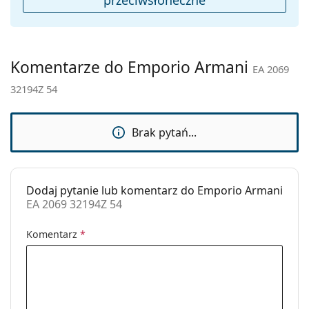
gdzie znajdziesz więcej stylów popularnych marek.
Płeć:
Unisex
Kategoria:
Okulary przeciwsłoneczne
Marka:
Emporio Armani
Komentarze do Emporio Armani
EA 2069
Zastosowanie:
Moda
32194Z 54
Kod:
EA 2069 32194Z 54
Brak pytań...
Dodaj pytanie lub komentarz do Emporio Armani
EA 2069 32194Z 54
Komentarz
*