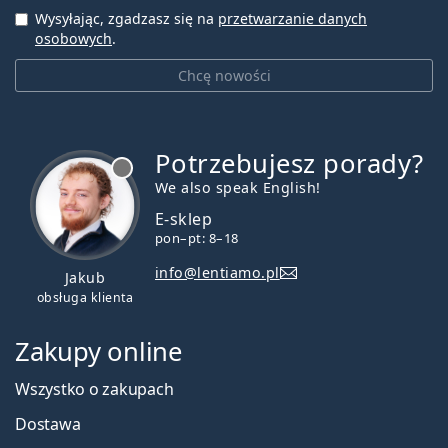
Wysyłając, zgadzasz się na
przetwarzanie danych
osobowych
.
Chcę nowości
Potrzebujesz porady?
jest offline
We also speak English!
E-sklep
pon–pt: 8–18
info@lentiamo.pl
Jakub
obsługa klienta
Zakupy online
Wszystko o zakupach
Dostawa