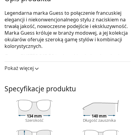
Legendarna marka Guess to połączenie francuskiej
elegancji i niekonwencjonalnego stylu z naciskiem na
trwałą jakość, nowoczesne podejście i ekskluzywność.
Marka Guess króluje w branży modowej, a jej kolekcja
okularów oferuje szeroką gamę stylów i kombinacji
kolorystycznych.
Guess GU2750 049 56
to damskie okulary korekcyjne.
Oprawka okularów
Pokaż więcej
Brązowy kolor oprawek doskonale pasuje do
ciepłego odcienia skóry oraz do jasnobrązowych,
Specyfikacje produktu
czarnych lub ciemnoblond włosów.
Prostokątne oprawki są idealnym wyborem, jeśli
masz owalną lub okrągłą twarz.
Oprawka okularów wykonana jest z metalu, który
dobrze trzyma kształt i oferuje wysoką
134 mm
140 mm
Szerokość
Długość zausznika
wytrzymałość oraz unikalny wygląd.
Pełne oprawki to najpopularniejszy typ oprawek,