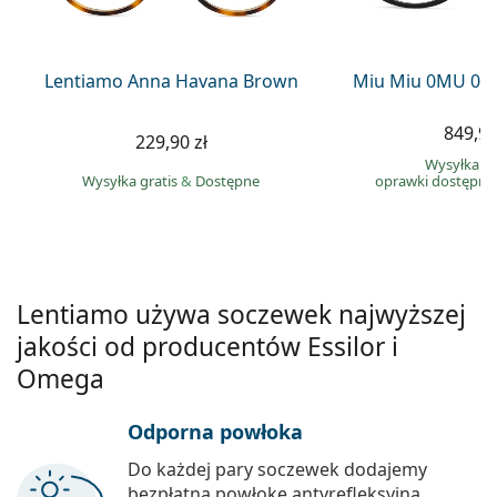
Precision
Total
Lentiamo Anna Havana Brown
Miu Miu 0MU 01
849,90
229,90 zł
Wysyłka gr
Wysyłka gratis
&
Dostępne
oprawki dostępne
Lentiamo używa soczewek najwyższej
jakości od producentów Essilor i
Omega
Odporna powłoka
Do każdej pary soczewek dodajemy
bezpłatną powłokę antyrefleksyjną.