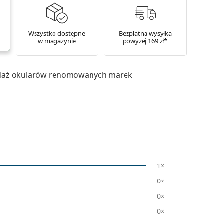
Wszystko dostępne
Bezpłatna wysyłka
w magazynie
powyżej 169 zł*
daż okularów renomowanych marek
1×
0×
0×
0×