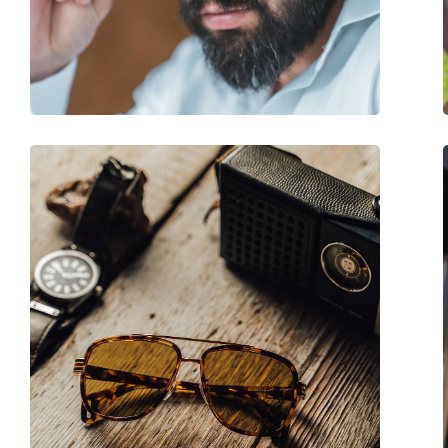
Waga:
45 g
Regulowane noski:
Nie
Akcesoria
Etui:
Nie
Ściereczka do czyszczenia:
Nie
Inne
Płeć:
Unisex
Kategoria:
Okulary przeciwsło
Marka:
Hawkers
Zastosowanie:
Moda
Kod:
Capri Carey Eternity