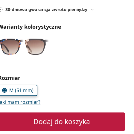
30-dniowa gwarancja zwrotu pieniędzy
Warianty kolorystyczne
Wybierz parametry
Rozmiar
M (51 mm)
Jaki mam rozmiar?
Dodaj do koszyka