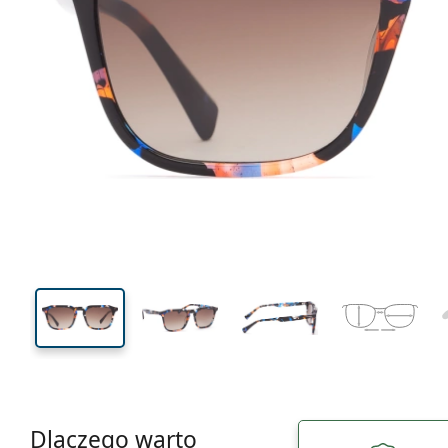
138 mm
Szerokość
Szeroko
soczewk
40 mm
51 mm
Wysokość soczewki
Szerokość soczewki
Dlaczego warto