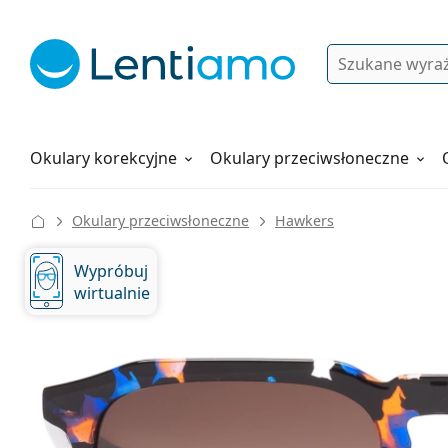
Wyszukiwanie
Logowanie
Nawigacja strony
Płyny do soczewek
Wszystko o zakupach
Okulary korekcyjne
Okulary przeciwsłoneczne
Okulary przeciwsłoneczne
Hawkers
Wypróbuj
wirtualnie