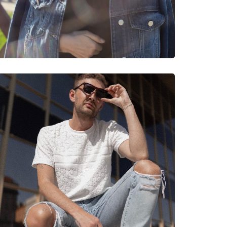
neczne