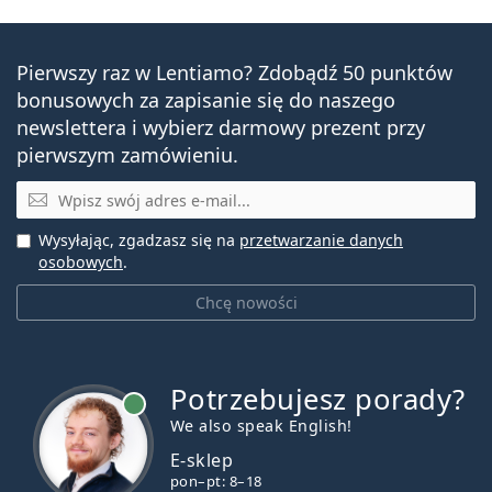
Pierwszy raz w Lentiamo? Zdobądź 50 punktów
bonusowych za zapisanie się do naszego
newslettera i wybierz darmowy prezent przy
pierwszym zamówieniu.
E-mail
Wysyłając, zgadzasz się na
przetwarzanie danych
osobowych
.
Chcę nowości
Potrzebujesz porady?
jest online
We also speak English!
E-sklep
pon–pt: 8–18