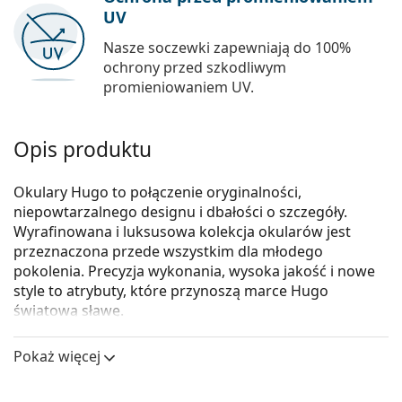
UV
Nasze soczewki zapewniają do 100%
ochrony przed szkodliwym
promieniowaniem UV.
Opis produktu
Okulary Hugo to połączenie oryginalności,
niepowtarzalnego designu i dbałości o szczegóły.
Wyrafinowana i luksusowa kolekcja okularów jest
przeznaczona przede wszystkim dla młodego
pokolenia. Precyzja wykonania, wysoka jakość i nowe
style to atrybuty, które przynoszą marce Hugo
światową sławę.
Hugo Boss HUGO HG 1074 UYY 17 56
to męskie
Pokaż więcej
okulary korekcyjne.
Skorzystaj z funkcji wirtualnego przymierzania i