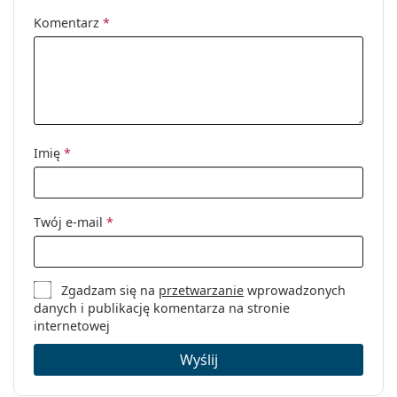
zawias:
Komentarz
*
Akcesoria
Etui:
Tak
Ściereczka do
Tak
czyszczenia:
Inne
Imię
*
Płeć:
Męskie
Kategoria:
Okulary korekcyjne
Twój e-mail
*
Marka:
Hugo
Kod:
HG 1074 UYY 17 56
Zgadzam się na
przetwarzanie
wprowadzonych
danych i publikację komentarza na stronie
internetowej
Wyślij