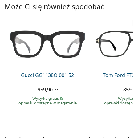
Precision
Może Ci się również spodobać
Total
Gucci GG1138O 001 52
Tom Ford FT60
959,90 zł
859,90
Wysyłka gratis
&
Wysyłka gr
oprawki dostępne w magazynie
oprawki dostępne