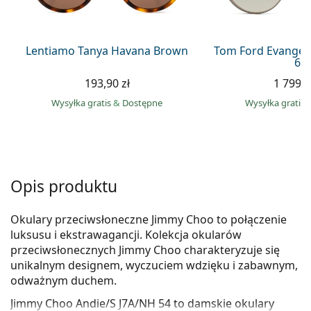
Precision
Total
Lentiamo Tanya Havana Brown
Tom Ford Evangel
63
193,90 zł
1 799,0
Wysyłka gratis
&
Dostępne
Wysyłka gratis
Opis produktu
Okulary przeciwsłoneczne Jimmy Choo to połączenie
luksusu i ekstrawagancji. Kolekcja okularów
przeciwsłonecznych Jimmy Choo charakteryzuje się
unikalnym designem, wyczuciem wdzięku i zabawnym,
odważnym duchem.
Jimmy Choo Andie/S J7A/NH 54
to damskie okulary