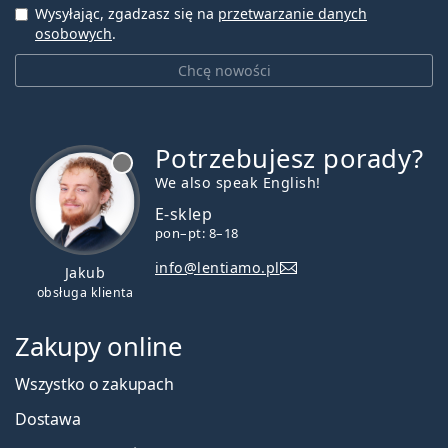
Wysyłając, zgadzasz się na
przetwarzanie danych
osobowych
.
Chcę nowości
Potrzebujesz porady?
jest offline
We also speak English!
E-sklep
pon–pt: 8–18
info@lentiamo.pl
Jakub
obsługa klienta
Zakupy online
Wszystko o zakupach
Dostawa