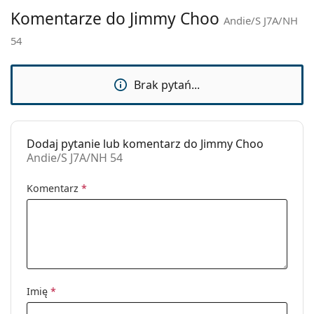
Marka:
Jimmy Choo
Komentarze do Jimmy Choo
Andie/S J7A/NH
Zastosowanie:
Moda
54
Kod:
Andie/S J7A/NH 54
Brak pytań...
Dodaj pytanie lub komentarz do Jimmy Choo
Andie/S J7A/NH 54
Komentarz
*
Imię
*