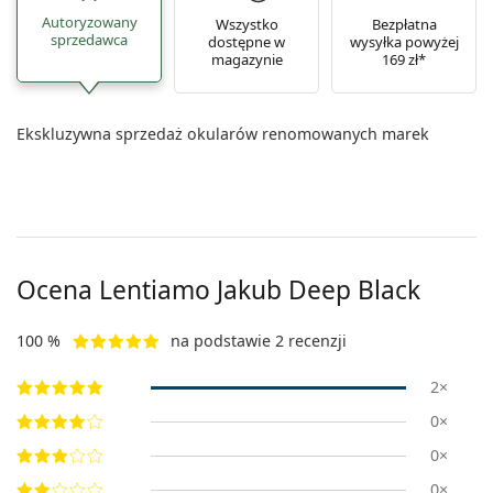
Autoryzowany
Wszystko
Bezpłatna
sprzedawca
dostępne w
wysyłka powyżej
magazynie
169 zł*
Ekskluzywna sprzedaż okularów renomowanych marek
Ocena Lentiamo
Jakub Deep Black
100 %
na podstawie 2 recenzji
2×
0×
0×
0×