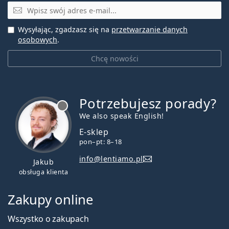
E-mail
Wysyłając, zgadzasz się na
przetwarzanie danych
osobowych
.
Chcę nowości
Potrzebujesz porady?
jest offline
We also speak English!
E-sklep
pon–pt: 8–18
info@lentiamo.pl
Jakub
obsługa klienta
Zakupy online
Wszystko o zakupach