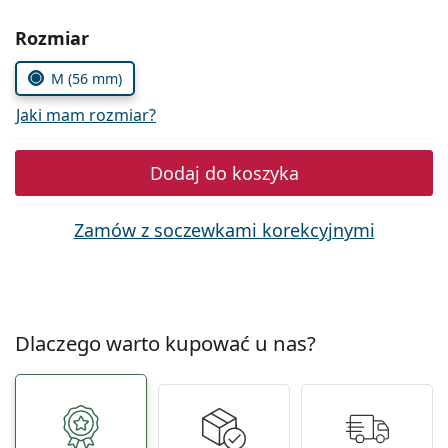
Precision
Wybierz parametry
Rozmiar
Total
M (56 mm)
Jaki mam rozmiar?
Dodaj do koszyka
Zamów z soczewkami korekcyjnymi
Dlaczego warto kupować u nas?