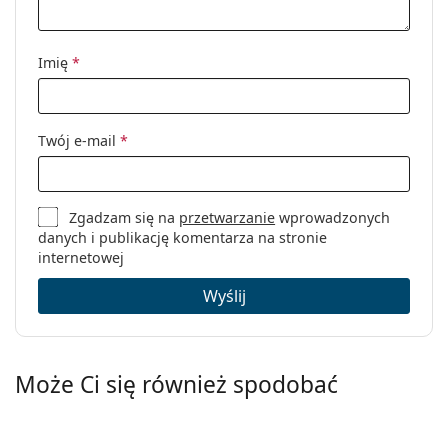
Inne
Płeć:
Unisex
Imię
*
Kategoria:
Okulary blokujące niebieskie
światło
Marka:
Lentiamo
Twój e-mail
*
Kod:
Jakub Deep Black
Zgadzam się na
przetwarzanie
wprowadzonych
danych i publikację komentarza na stronie
internetowej
Wyślij
Może Ci się również spodobać