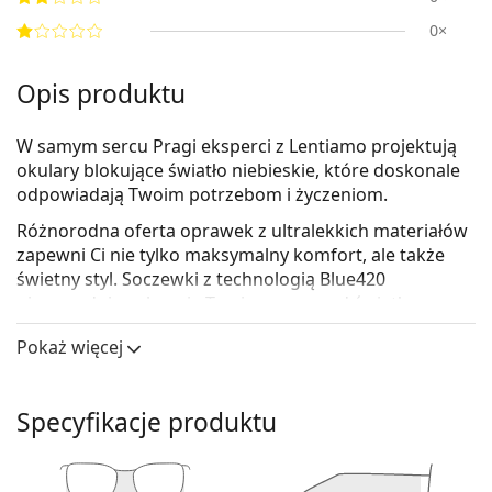
0×
Opis produktu
W samym sercu Pragi eksperci z Lentiamo projektują
okulary blokujące światło niebieskie, które doskonale
odpowiadają Twoim potrzebom i życzeniom.
Różnorodna oferta oprawek z
ultralekkich materiałów
zapewni Ci nie tylko maksymalny komfort, ale także
świetny styl. Soczewki z
technologią Blue420
niezawodnie ochronią Twoje oczy przed światłem
niebieskim do 420 nm, bez znaczącego zniekształcania
Pokaż więcej
kolorów. Są również antyrefleksyjne i odporne na
zabrudzenia, wodę i kurz. Wszystkie okulary zostały
przez nas starannie przetestowane wraz z naszymi
Specyfikacje produktu
specjalistami okulistami, aby zapewnić najwyższą
jakość i design w rozsądnej cenie.
Rezultatem jest unikalna kolekcja okularów, która łączy