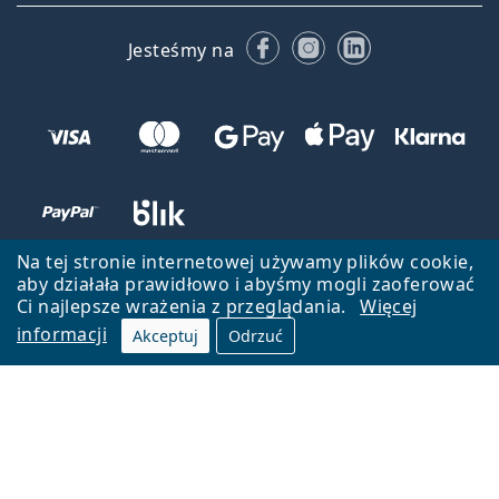
Facebooku
Instagramie
LinkedIn
Jesteśmy na
Na tej stronie internetowej używamy plików cookie,
aby działała prawidłowo i abyśmy mogli zaoferować
Ci najlepsze wrażenia z przeglądania.
Więcej
informacji
Akceptuj
Odrzuć
Wróć do strony głównej
Przejdź na górę
Lentiamo.pl jest własnością i jest zarządzane przez Lentiamo s.r.o.,
Czechy
Jesteśmy tu dla Ciebie już 18 lat.