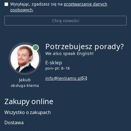
Wysyłając, zgadzasz się na
przetwarzanie danych
osobowych
.
Chcę nowości
Potrzebujesz porady?
jest online
We also speak English!
E-sklep
pon–pt: 8–18
info@lentiamo.pl
Jakub
obsługa klienta
Zakupy online
Wszystko o zakupach
Dostawa