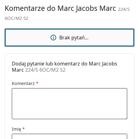
Marka:
Marc Jacobs
Komentarze do Marc Jacobs Marc
224/S
Zastosowanie:
Moda
6OC/M2 52
Kod:
224/S 6OC/M2 52
Brak pytań...
Dodaj pytanie lub komentarz do Marc Jacobs
Marc
224/S 6OC/M2 52
Komentarz
*
Imię
*