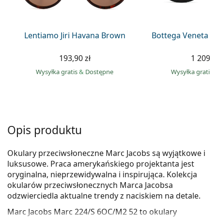
Precision
Total
Lentiamo Jiri Havana Brown
Bottega Veneta B
193,90 zł
1 209,0
Wysyłka gratis
&
Dostępne
Wysyłka gratis
Opis produktu
Okulary przeciwsłoneczne Marc Jacobs są wyjątkowe i
luksusowe. Praca amerykańskiego projektanta jest
oryginalna, nieprzewidywalna i inspirująca. Kolekcja
okularów przeciwsłonecznych Marca Jacobsa
odzwierciedla aktualne trendy z naciskiem na detale.
Marc Jacobs Marc 224/S 6OC/M2 52
to okulary