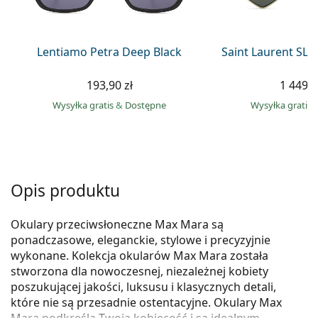
Precision
Total
Lentiamo Petra Deep Black
Saint Laurent SL 
193,90 zł
1 449,0
Wysyłka gratis
&
Dostępne
Wysyłka gratis
Opis produktu
Okulary przeciwsłoneczne Max Mara są
ponadczasowe, eleganckie, stylowe i precyzyjnie
wykonane. Kolekcja okularów Max Mara została
stworzona dla nowoczesnej, niezależnej kobiety
poszukującej jakości, luksusu i klasycznych detali,
które nie są przesadnie ostentacyjne. Okulary Max