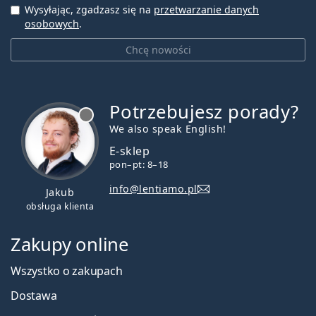
Wysyłając, zgadzasz się na
przetwarzanie danych
osobowych
.
Chcę nowości
Potrzebujesz porady?
jest offline
We also speak English!
E-sklep
pon–pt: 8–18
info@lentiamo.pl
Jakub
obsługa klienta
Zakupy online
Wszystko o zakupach
Dostawa