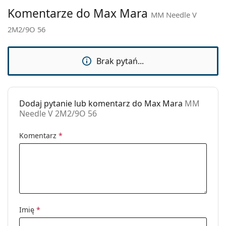
gdzie znajdziesz więcej stylów popularnych marek.
Marka:
Max Mara
Komentarze do Max Mara
MM Needle V
Zastosowanie:
Moda
2M2/9O 56
Kod:
MM Needle V 2M2/9O 56
Brak pytań...
Dodaj pytanie lub komentarz do Max Mara
MM
Needle V 2M2/9O 56
Komentarz
*
Imię
*