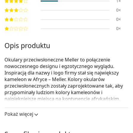
1×
0×
0×
0×
Opis produktu
Okulary przeciwsłoneczne Meller to połączenie
nowoczesnego designu i egzotycznego wyglądu.
Inspiracją dla nazwy i logo firmy stał się największy
kameleon w Afryce – Meller. Kolory okularów
przeciwsłonecznych zostały zaprojektowane tak, aby
przypominały ludziom kolory kameleonów i
najpiękniejsze miejsca na kontynencie afrykańskim.
Kreatywność i twórczość to siła napędowa tej
modowej firmy z Barcelony.
Pokaż więcej
Meller Bio Kubu Bone Grey
to okulary
przeciwsłoneczne unisex.