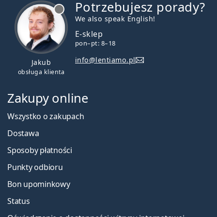
Potrzebujesz porady?
jest offline
We also speak English!
E-sklep
pon–pt: 8–18
info@lentiamo.pl
Jakub
obsługa klienta
Zakupy online
Wszystko o zakupach
Dostawa
Sposoby płatności
Punkty odbioru
Bon upominkowy
Status