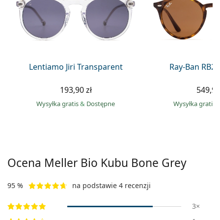
Precision
Total
Lentiamo Jiri Transparent
Ray-Ban RB21
193,90 zł
549,90
Wysyłka gratis
&
Dostępne
Wysyłka gratis
Ocena Meller
Bio Kubu Bone Grey
95 %
na podstawie 4 recenzji
3×