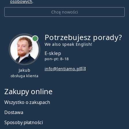
osobowych
.
Chcę nowości
Potrzebujesz porady?
jest online
We also speak English!
E-sklep
pon–pt: 8–18
info@lentiamo.pl
Jakub
obsługa klienta
Zakupy online
Wszystko o zakupach
Dostawa
Sposoby płatności