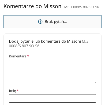
Marka:
Missoni
Komentarze do Missoni
MIS 0008/S 807 9O 56
Zastosowanie:
Moda
Kod:
MIS 0008/S 807 9O 56
Brak pytań...
Dodaj pytanie lub komentarz do Missoni
MIS
0008/S 807 9O 56
Komentarz
*
Imię
*