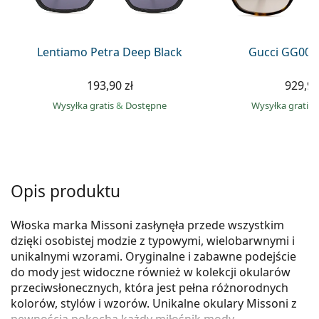
Precision
Total
Lentiamo Petra Deep Black
Gucci GG002
193,90 zł
929,90
Wysyłka gratis
&
Dostępne
Wysyłka gratis
Opis produktu
Włoska marka Missoni zasłynęła przede wszystkim
dzięki osobistej modzie z typowymi, wielobarwnymi i
unikalnymi wzorami. Oryginalne i zabawne podejście
do mody jest widoczne również w kolekcji okularów
przeciwsłonecznych, która jest pełna różnorodnych
kolorów, stylów i wzorów. Unikalne okulary Missoni z