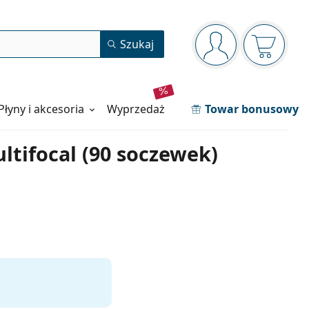
Panel nawigacyjny
Szukaj
jesteś zalogowan
Koszyk j
Płyny i akcesoria
wyprzedaż
Towar bonusowy
ltifocal (90 soczewek)