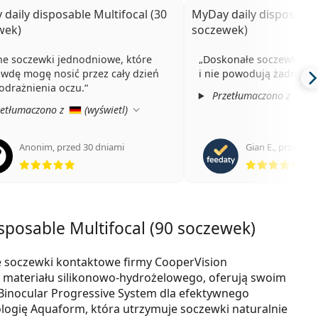
daily disposable Multifocal (30
MyDay daily disposable 
wek)
soczewek)
ne soczewki jednodniowe, które
Doskonałe soczewki, wy
wdę mogę nosić przez cały dzień
i nie powodują żadnego
odrażnienia oczu.
Przetłumaczono z
(
etłumaczono z
(
wyświetl
)
Anonim
,
przed 30 dniami
Gian E.
,
przed 5 
ocena 5 z 5
oce
sposable Multifocal (90 soczewek)
e soczewki kontaktowe firmy CooperVision
et materiału silikonowo-hydrożelowego, oferują swoim
inocular Progressive System dla efektywnego
ologię Aquaform, która utrzymuje soczewki naturalnie