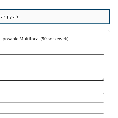
rak pytań...
sposable Multifocal (90 soczewek)
nodniowe
drożelowe
ifokalne
taktowe