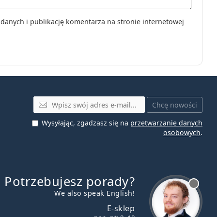
nych i publikację komentarza na stronie internetowej
E-mail
Chcę nowości
Wysyłając, zgadzasz się na
przetwarzanie danych
osobowych
.
Potrzebujesz porady?
jest offline
We also speak English!
E-sklep