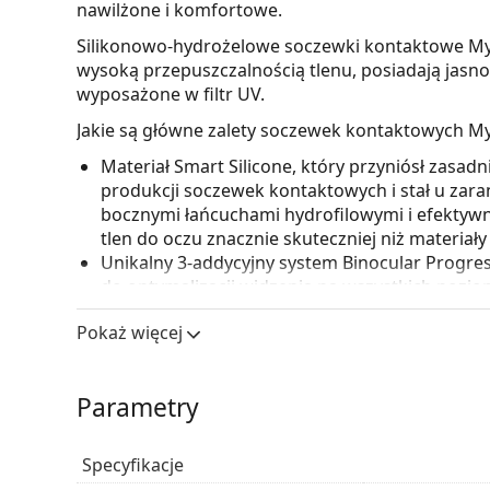
nawilżone i komfortowe.
Silikonowo-hydrożelowe soczewki kontaktowe MyDa
wysoką przepuszczalnością tlenu, posiadają jasno
wyposażone w filtr UV.
Jakie są główne zalety soczewek kontaktowych MyD
Materiał Smart Silicone, który przyniósł zasa
produkcji soczewek kontaktowych i stał u zara
bocznymi łańcuchami hydrofilowymi i efektyw
tlen do oczu znacznie skuteczniej niż materi
Unikalny 3-addycyjny system Binocular Progr
do optymalizacji widzenia na wszystkich pozio
System została zaprojektowana tak, aby socz
Pokaż więcej
wszystkie odległości - bliskie, dalekie i pośredni
Jeden z najzdrowszych materiałów stosowanyc
silikonowo-hydrożel, który pozwala oczom oddy
Parametry
Do jeszcze większego komfortu przyczynia się
zapewnia Twoim oczom doskonałe nawilżenie i w
będą mniej obciążone podczas używania soczew
Specyfikacje
będzie zdrowy dzięki skutecznym właściwości