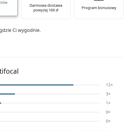
któw
Darmowa dostawa
.
Program bonusowy
powyżej 169 zł
gdzie Ci wygodnie.
ifocal
12×
3×
1×
0×
0×