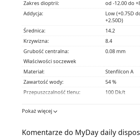
Zakres dioptrii:
od -12.00 do +
naturalnych właściwościach nawilżających.
Niższa zawartość silikonu, co oznacza więcej m
Addycja:
Low (+0.75D do
materiału, które utrzymują soczewki odpowiedni
+2.50D)
również w tym, że soczewki MyDay daily dispos
Średnica:
14.2
je łatwo zakładać i zdejmować.
Doskonała przepuszczalność materiału, która p
Krzywizna:
8.4
zachować jasny i naturalny wygląd bez widocz
Grubość centralna:
0.08 mm
Skuteczny filtr UV, który blokuje 85% promie
utrzymaniu długoterminowego zdrowia oczu.
Właściwości soczewek
Filtr UV w soczewkach kontaktowych poprawia o
Materiał:
Stenfilcon A
promieniowania ultrafioletowego. Soczewki jednak
Zawartość wody:
54 %
idealną ochroną przed szkodliwym promieniowan
filtrem UV i okularów przeciwsłonecznych.
Przepuszczalność tlenu:
100 Dk/t
To jest wyrób medyczny. Przed użyciem zapoznaj s
Filtr UV:
Tak
Pokaż więcej
Silikonowo-hydrożelowe:
Tak
Użycie
Komentarze do MyDay daily disposa
Ważność:
Co najmniej 76