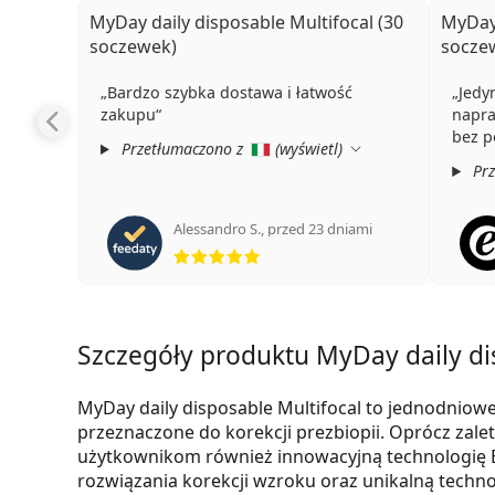
MyDay daily disposable Multifocal (30
MyDay 
soczewek)
socze
Bardzo szybka dostawa i łatwość
Jedy
zakupu
napra
bez p
Przetłumaczono z
(
wyświetl
)
Prz
Alessandro S.
,
przed 23 dniami
ocena 5 z 5
Szczegóły produktu MyDay daily di
MyDay daily disposable Multifocal to jednodniow
przeznaczone do korekcji prezbiopii. Oprócz zal
użytkownikom również innowacyjną technologię B
rozwiązania korekcji wzroku oraz unikalną techn