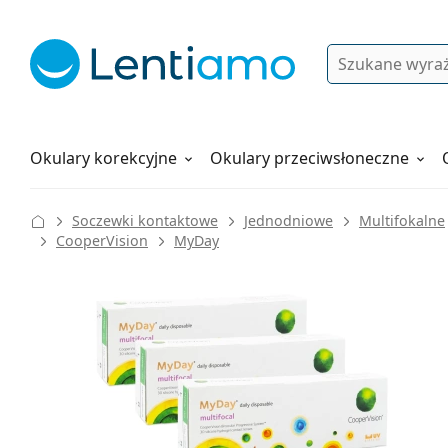
Wyszukiwanie
Logowanie
Nawigacja strony
Płyny do soczewek
Wszystko o zakupach
Okulary korekcyjne
Okulary przeciwsłoneczne
Soczewki kontaktowe
Jednodniowe
Multifokalne
CooperVision
MyDay