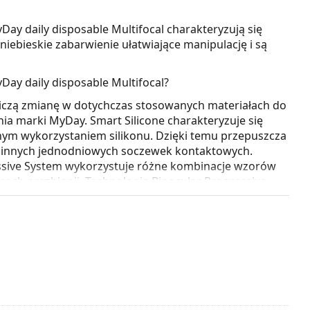
y daily disposable Multifocal charakteryzują się
niebieskie zabarwienie ułatwiające manipulację i są
ay daily disposable Multifocal?
dniczą zmianę w dotychczas stosowanych materiałach do
nia marki MyDay. Smart Silicone charakteryzuje się
nym wykorzystaniem silikonu. Dzięki temu przepuszcza
ały innych jednodniowych soczewek kontaktowych.
essive System wykorzystuje różne kombinacje wzorów
mach prezbiopii. Technologia Binocular Progressive
ewki kontaktowe zapewniały wyraźne widzenie na
e.
h do produkcji soczewek kontaktowych - to
chać i wyglądać całkowicie naturalnie.
 również ekskluzywna technologia Aquaform, która
ystarczającą ilość tlenu przez cały dzień. Twoje oczy
ek MyDay daily disposable Multifocal, a ich wygląd
om nowoczesnych materiałów i technologii o