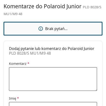
Marka:
Polaroid
Komentarze do Polaroid Junior
PLD 8028/S
Zastosowanie:
Moda
MU1/M9 48
Kod:
PLD 8028/S MU1/M9 48
Brak pytań...
Dodaj pytanie lub komentarz do Polaroid Junior
PLD 8028/S MU1/M9 48
Komentarz
*
Imię
*