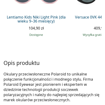
Precision
Total
Lentiamo Kids Niki Light Pink (dla
Versace 0VK 442
wieku 9–36 miesięcy)
104,90 zł
409,90
Dostępne
Wysyłka gratis
Opis produktu
Okulary przeciwsłoneczne Polaroid to unikalne
połączenie funkcjonalności i modnego stylu. Firma
Polaroid Eyewear jest pionierem i ekspertem w
dziedzinie technologii produkcji soczewek
polaryzacyjnych i należy do najlepiej sprzedających się
marek okularów przeciwsłonecznych.