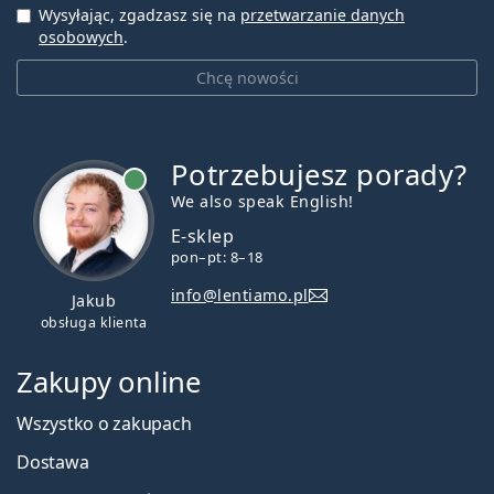
Wysyłając, zgadzasz się na
przetwarzanie danych
osobowych
.
Chcę nowości
Potrzebujesz porady?
jest online
We also speak English!
E-sklep
pon–pt: 8–18
info@lentiamo.pl
Jakub
obsługa klienta
Zakupy online
Wszystko o zakupach
Dostawa