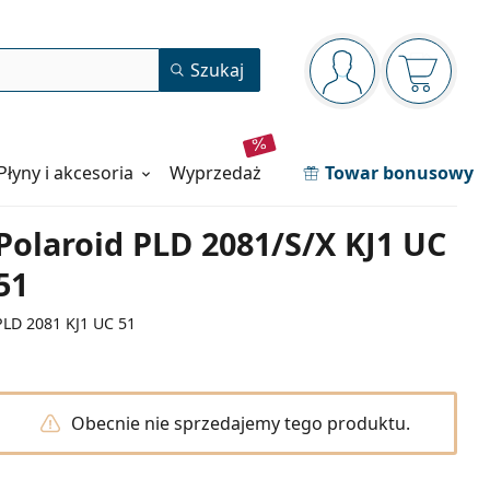
Panel nawigacyjny
Szukaj
jesteś zalogowan
Koszyk j
Płyny i akcesoria
wyprzedaż
Towar bonusowy
Polaroid PLD 2081/S/X KJ1 UC
51
PLD 2081 KJ1 UC 51
Obecnie nie sprzedajemy tego produktu.