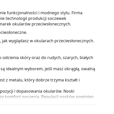
nie funkcjonalności i modnego stylu. Firma
nie technologii produkcji soczewek
ię marek okularów przeciwsłonecznych.
eciwsłoneczne.
z, jak wyglądasz w okularach przeciwsłonecznych.
odcienia skóry oraz do rudych, szarych, białych
są idealnym wyborem, jeśli masz okrągłą, owalną
 z metalu, który dobrze trzyma kształt i
pozycji i dopasowania okularów. Noski
szy komfort noszenia. Regulacji nosków powinien
 ich uszkodzenia lub złamania w wyniku