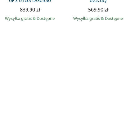
0PS 01US DG05S0
622/6Q
839,90 zł
569,90 zł
Wysyłka gratis
&
Dostępne
Wysyłka gratis
&
Dostępne