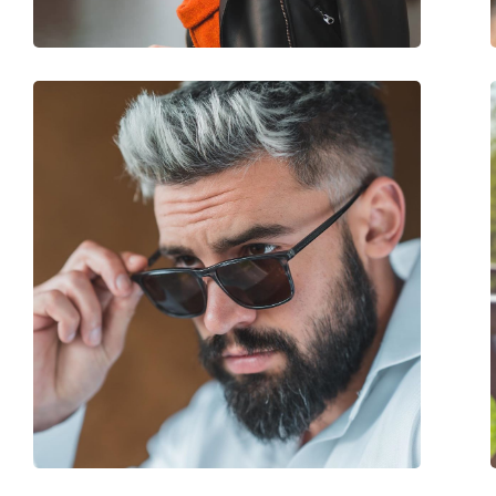
Akcesoria
Etui:
Nie
Ściereczka do czyszczenia:
Tak
Inne
Płeć:
Męskie
Kategoria:
Okulary przeciwsło
Marka:
Polaroid
Zastosowanie:
Moda
Kod:
PLD 2081 KJ1 UC 51