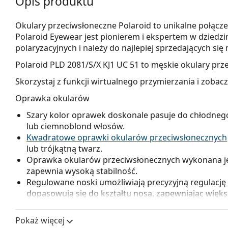
Opis produktu
Okulary przeciwsłoneczne Polaroid to unikalne połącze
Polaroid Eyewear jest pionierem i ekspertem w dziedzi
polaryzacyjnych i należy do najlepiej sprzedających s
Polaroid PLD 2081/S/X KJ1 UC 51
to męskie okulary prz
Skorzystaj z funkcji wirtualnego przymierzania i zobac
Oprawka okularów
Szary kolor oprawek doskonale pasuje do chłodnego 
lub ciemnoblond włosów.
Kwadratowe oprawki okularów przeciwsłonecznych
lub trójkątną twarz.
Oprawka okularów przeciwsłonecznych wykonana jest
zapewnia wysoką stabilność.
Regulowane noski umożliwiają precyzyjną regulację 
dopasowują się do kształtu nosa, zapewniając więk
zawsze dokonywać doświadczony optyk, aby uniknąć
nieprofesjonalnej manipulacji.
Pokaż więcej