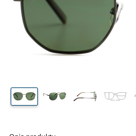
131 mm
Szerokość
Szeroko
soczewk
44 mm
51 mm
Wysokość soczewki
Szerokość soczewki