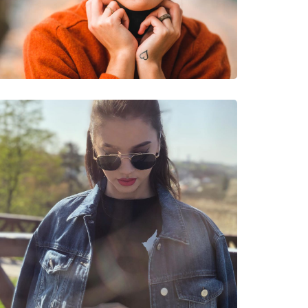
neczne
53