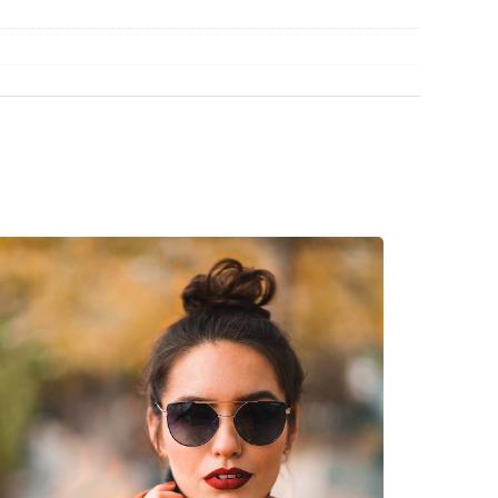
czyszczenia i pielęgnacji okularów. Niektóre
ciereczki.
zie znajdziesz więcej stylów popularnych marek.