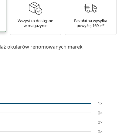
Wszystko dostępne
Bezpłatna wysyłka
w magazynie
powyżej 169 zł*
daż okularów renomowanych marek
1×
0×
0×
0×