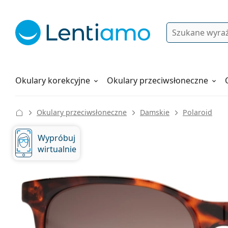
Wyszukiwanie
Logowanie
Nawigacja strony
Płyny do soczewek
Wszystko o zakupach
Okulary korekcyjne
Okulary przeciwsłoneczne
Okulary przeciwsłoneczne
Damskie
Polaroid
Wypróbuj
wirtualnie