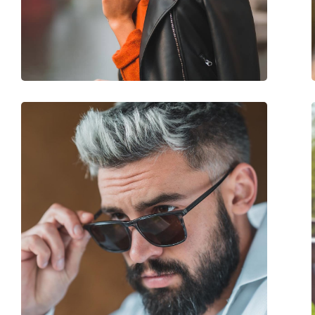
Waga:
45 g
Regulowane noski:
Nie
Akcesoria
Etui:
Nie
Ściereczka do czyszczenia:
Tak
Inne
Płeć:
Damskie
Kategoria:
Okulary przeciwsło
Marka:
Polaroid
Zastosowanie:
Moda
Kod:
PLD 4059/S 086/LA 