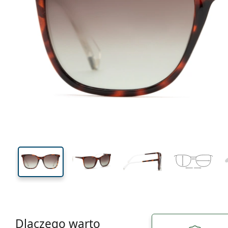
140 mm
Szerokość
Szeroko
soczewk
51 mm
53 mm
Wysokość soczewki
Szerokość soczewki
Dlaczego warto