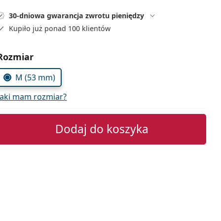
30-dniowa gwarancja zwrotu pieniędzy
Kupiło już ponad 100 klientów
Wybierz parametry
Rozmiar
M (53 mm)
Jaki mam rozmiar?
Dodaj do koszyka