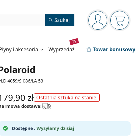
Panel nawigacyjny
Szukaj
jesteś zalogowan
Koszyk j
Płyny i akcesoria
wyprzedaż
Towar bonusowy
Polaroid
PLD 4059/S 086/LA 53
179,90 zł
Ostatnia sztuka na stanie.
Darmowa dostawa!
Dostępne .
Wysyłamy dzisiaj