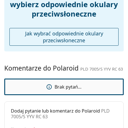
wybierz odpowiednie okulary
Akcesoria
przeciwsłoneczne
Etui:
Nie
Ściereczka do
Tak
czyszczenia:
Jak wybrać odpowiednie okulary
Inne
przeciwsłoneczne
Płeć:
Męskie
Kategoria:
Okulary przeciwsłoneczne
Marka:
Polaroid
Komentarze do Polaroid
PLD 7005/S YYV RC 63
Zastosowanie:
Moda
Kod:
PLD 7005/S YYV RC 63
Brak pytań...
Dodaj pytanie lub komentarz do Polaroid
PLD
7005/S YYV RC 63