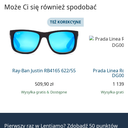
Może Ci się również spodobać
TEŻ KOREKCYJNE
Ray-Ban Justin RB4165 622/55
Prada Linea Ro
DG006F
509,90 zł
1 139,0
Wysyłka gratis
&
Dostępne
Wysyłka gratis
Pierwszy raz w Lentiamo? Zdobądź 50 punktów