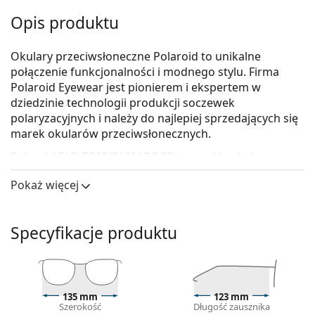
Opis produktu
Okulary przeciwsłoneczne Polaroid to unikalne
połączenie funkcjonalności i modnego stylu. Firma
Polaroid Eyewear jest pionierem i ekspertem w
dziedzinie technologii produkcji soczewek
polaryzacyjnych i należy do najlepiej sprzedających się
marek okularów przeciwsłonecznych.
Polaroid PLD 7005/S YYV RC 63
to męskie okulary
przeciwsłoneczne.
Pokaż więcej
Skorzystaj z funkcji wirtualnego przymierzania i
zobacz, jak wyglądasz w okularach
przeciwsłonecznych.
Specyfikacje produktu
Oprawka okularów
Czarny kolor oprawek doskonale pasuje do
chłodnego odcienia skóry oraz do jasnobrązowych,
135 mm
123 mm
czarnych lub jasnoblond włosów.
Szerokość
Długość zausznika