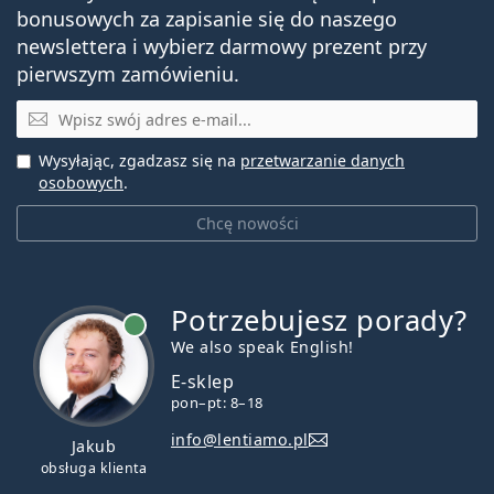
bonusowych za zapisanie się do naszego
newslettera i wybierz darmowy prezent przy
pierwszym zamówieniu.
E-mail
Wysyłając, zgadzasz się na
przetwarzanie danych
osobowych
.
Chcę nowości
Potrzebujesz porady?
jest online
We also speak English!
E-sklep
pon–pt: 8–18
info@lentiamo.pl
Jakub
obsługa klienta