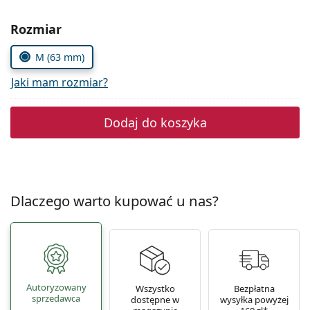
Precision
Wybierz parametry
Rozmiar
Total
M (63 mm)
Jaki mam rozmiar?
Dodaj do koszyka
Dlaczego warto kupować u nas?
Autoryzowany
Wszystko
Bezpłatna
sprzedawca
dostępne w
wysyłka powyżej