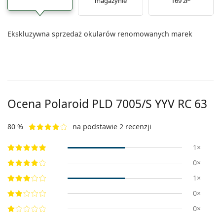
magazynie
169 zł*
Ekskluzywna sprzedaż okularów renomowanych marek
Ocena Polaroid
PLD 7005/S YYV RC 63
80 %
na podstawie 2 recenzji
1×
0×
1×
0×
0×