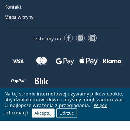
Kontakt
Mapa witryny
Facebooku
Instagramie
LinkedIn
Jesteśmy na
Na tej stronie internetowej używamy plików cookie,
aby działała prawidłowo i abyśmy mogli zaoferować
Ci najlepsze wrażenia z przeglądania.
Więcej
informacji
Akceptuj
Odrzuć
Wróć do strony głównej
Przejdź na górę
Lentiamo.pl jest własnością i jest zarządzane przez Lentiamo s.r.o.,
Czechy
Jesteśmy tu dla Ciebie już 18 lat.