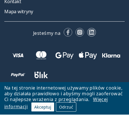
Kontakt
Mapa witryny
Facebooku
Instagramie
LinkedIn
Jesteśmy na
Na tej stronie internetowej używamy plików cookie,
aby działała prawidłowo i abyśmy mogli zaoferować
Ci najlepsze wrażenia z przeglądania.
Więcej
informacji
Akceptuj
Odrzuć
Wróć do strony głównej
Przejdź na górę
Lentiamo.pl jest własnością i jest zarządzane przez Lentiamo s.r.o.,
Czechy
Jesteśmy tu dla Ciebie już 18 lat.