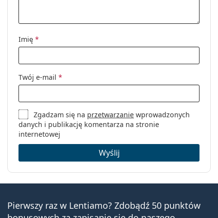
Imię
*
Twój e-mail
*
Zgadzam się na
przetwarzanie
wprowadzonych
danych i publikację komentarza na stronie
internetowej
Wyślij
Pierwszy raz w Lentiamo? Zdobądź 50 punktów
bonusowych za zapisanie się do naszego