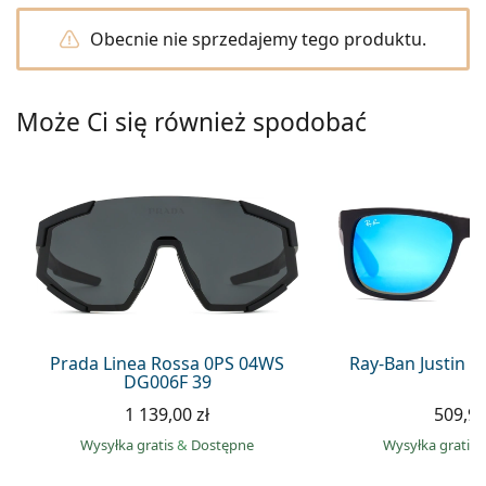
Precision
Obecnie nie sprzedajemy tego produktu.
Total
Może Ci się również spodobać
Prada Linea Rossa 0PS 04WS
Ray-Ban Justin 
DG006F 39
1 139,00 zł
509,90
Wysyłka gratis
&
Dostępne
Wysyłka gratis