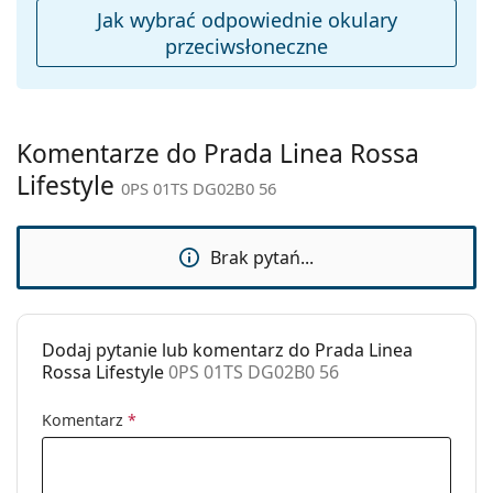
czyszczenia:
Jak wybrać odpowiednie okulary
Inne
przeciwsłoneczne
Płeć:
Męskie
Kategoria:
Okulary przeciwsłoneczne
Marka:
Prada Linea Rossa
Komentarze do Prada Linea Rossa
Lifestyle
Zastosowanie:
Moda
0PS 01TS DG02B0 56
Kod:
0PS 01TS DG02B0 56
Brak pytań...
Dodaj pytanie lub komentarz do Prada Linea
Rossa Lifestyle
0PS 01TS DG02B0 56
Komentarz
*