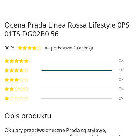
Ocena Prada Linea Rossa Lifestyle
0PS
01TS DG02B0 56
80 %
na podstawie 1 recenzji
0×
1×
0×
0×
0×
Opis produktu
Okulary przeciwsłoneczne Prada są stylowe,