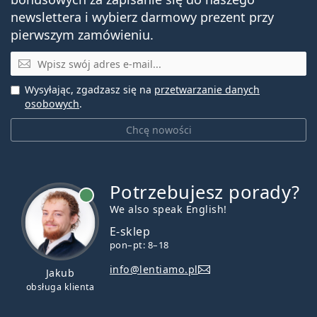
newslettera i wybierz darmowy prezent przy
pierwszym zamówieniu.
E-mail
Wysyłając, zgadzasz się na
przetwarzanie danych
osobowych
.
Chcę nowości
Potrzebujesz porady?
jest online
We also speak English!
E-sklep
pon–pt: 8–18
info@lentiamo.pl
Jakub
obsługa klienta