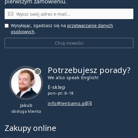
pierwszym zamówieniu.
E-mail
Wysyłając, zgadzasz się na
przetwarzanie danych
osobowych
.
Chcę nowości
Potrzebujesz porady?
jest offline
We also speak English!
E-sklep
pon–pt: 8–18
info@lentiamo.pl
Jakub
obsługa klienta
Zakupy online