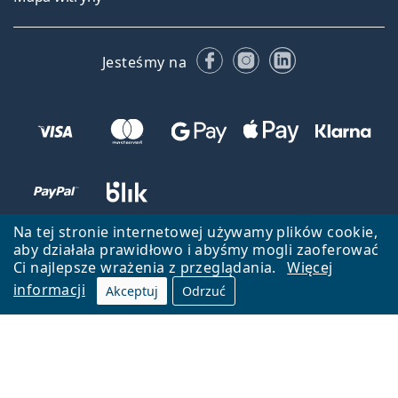
Facebooku
Instagramie
LinkedIn
Jesteśmy na
Na tej stronie internetowej używamy plików cookie,
aby działała prawidłowo i abyśmy mogli zaoferować
Ci najlepsze wrażenia z przeglądania.
Więcej
informacji
Akceptuj
Odrzuć
Wróć do strony głównej
Przejdź na górę
Lentiamo.pl jest własnością i jest zarządzane przez Lentiamo s.r.o.,
Czechy
Jesteśmy tu dla Ciebie już 18 lat.