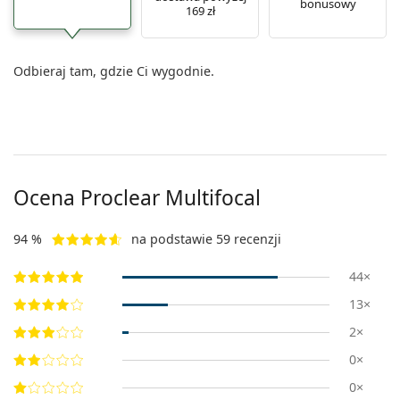
bonusowy
169 zł
Odbieraj tam, gdzie Ci wygodnie.
Ocena Proclear Multifocal
94 %
na podstawie 59 recenzji
44×
13×
2×
0×
0×