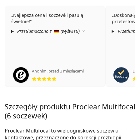
Najlepsza cena i soczewki pasują
Doskonały p
świetnie!
przetestowa
Przetłumaczono z
(
wyświetl
)
Przetłumac
Anonim
,
przed 3 miesiącami
Leti
ocena 5 z 5
Szczegóły produktu Proclear Multifocal
(6 soczewek)
Proclear Multifocal to wieloogniskowe soczewki
kontaktowe, przeznaczone do korekcji prezbiopii