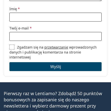
manipulację:
Możliwość spania
Nie
Imię
*
w soczewkach:
Wskaźnik strony:
Nie
Twój e-mail
*
Opakowanie
Producent:
CooperVision
Soczewek w
Zgadzam się na
6
przetwarzanie
wprowadzonych
danych i publikację komentarza na stronie
pudełku:
internetowej
Waga:
29 g
Wyślij
Inne
Kategoria:
Soczewki miesięczne
Soczewki multifokalne
Soczewki kontaktowe
Pierwszy raz w Lentiamo? Zdobądź 50 punktów
bonusowych za zapisanie się do naszego
newslettera i wybierz darmowy prezent przy