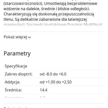
(starczowzroczności). Umożliwiają bezproblemowe
widzenie na dalekie, średnie i bliskie odległości.
Charakteryzują się doskonałą przepuszczalnością
tlenu. Są delikatnie zabarwione dla łatwiejszej
manipulacji. Soczewki kontaktowe Proclear Multifocal
to miesięczne soczewki kontaktowe do noszenia w
trybie dziennym.
Pokaż więcej
To jest wyrób medyczny. Przed użyciem zapoznaj się z
instrukcją używania.
Parametry
Specyfikacje
Zakres dioptrii:
od -8.0 do +6.0
Addycja:
od +1.00 do +2.50
Średnica:
14.4
Krzywizna:
8.7
Grubość
0.16 mm