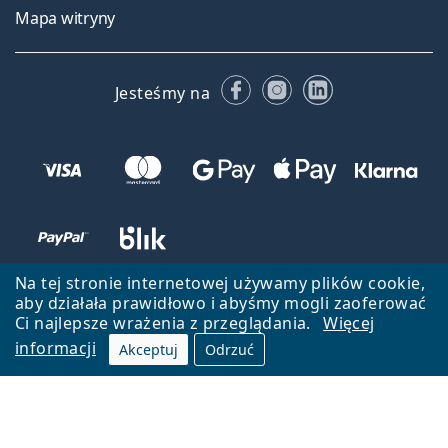
Mapa witryny
Facebooku
Instagramie
LinkedIn
Jesteśmy na
Na tej stronie internetowej używamy plików cookie,
aby działała prawidłowo i abyśmy mogli zaoferować
Ci najlepsze wrażenia z przeglądania.
Więcej
informacji
Akceptuj
Odrzuć
Wróć do strony głównej
Przejdź na górę
Lentiamo.pl jest własnością i jest zarządzane przez Lentiamo s.r.o.,
Czechy
Jesteśmy tu dla Ciebie już 18 lat.