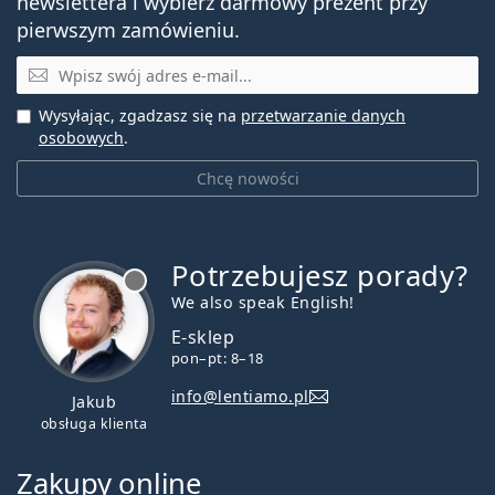
newslettera i wybierz darmowy prezent przy
pierwszym zamówieniu.
E-mail
Wysyłając, zgadzasz się na
przetwarzanie danych
osobowych
.
Chcę nowości
Potrzebujesz porady?
jest offline
We also speak English!
E-sklep
pon–pt: 8–18
info@lentiamo.pl
Jakub
obsługa klienta
Zakupy online