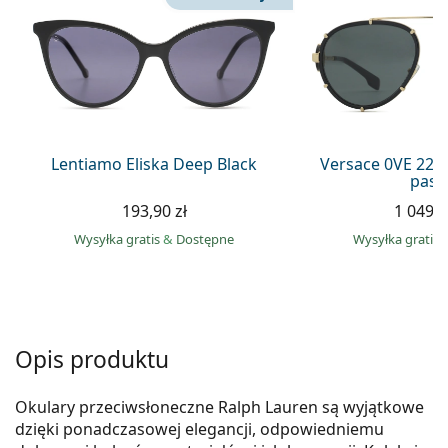
Precision
Total
Lentiamo Eliska Deep Black
Versace 0VE 223
pase
193,90 zł
1 049,0
Wysyłka gratis
&
Dostępne
Wysyłka gratis
Opis produktu
Okulary przeciwsłoneczne Ralph Lauren są wyjątkowe
dzięki ponadczasowej elegancji, odpowiedniemu