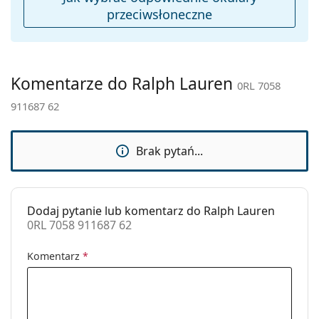
Inne
przeciwsłoneczne
Płeć:
Damskie
Kategoria:
Okulary przeciwsłoneczne
Marka:
Ralph Lauren
Komentarze do Ralph Lauren
0RL 7058
Zastosowanie:
Moda
911687 62
Kod:
0RL 7058 911687 62
Brak pytań...
Dodaj pytanie lub komentarz do Ralph Lauren
0RL 7058 911687 62
Komentarz
*