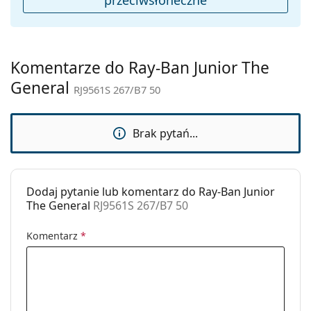
ciemny filtr odpowiedni do intensywnego
Płeć:
Dziecięce
nasłonecznienia na plaży lub w mieście.
Kategoria:
Okulary przeciwsłoneczne
Sprawdź całą ofertę
okularów przeciwsłonecznych
,
Marka:
Ray-Ban
gdzie znajdziesz więcej stylów popularnych marek.
Komentarze do Ray-Ban Junior The
General
Zastosowanie:
Moda
RJ9561S 267/B7 50
Kod:
RJ9561S 267/B7 50
Brak pytań...
Dodaj pytanie lub komentarz do Ray-Ban Junior
The General
RJ9561S 267/B7 50
Komentarz
*