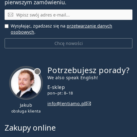
pierwszym zamówieniu.
E-mail
Wysyłając, zgadzasz się na
przetwarzanie danych
osobowych
.
Chcę nowości
Potrzebujesz porady?
jest offline
We also speak English!
E-sklep
pon–pt: 8–18
info@lentiamo.pl
Jakub
obsługa klienta
Zakupy online