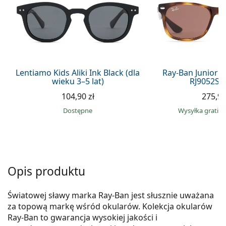
Precision
Total
Lentiamo Kids Aliki Ink Black (dla
Ray-Ban Junior 
wieku 3–5 lat)
RJ9052S 
104,90 zł
275,90
Dostępne
Wysyłka gratis
Opis produktu
Światowej sławy marka Ray-Ban jest słusznie uważana
za topową markę wśród okularów. Kolekcja okularów
Ray-Ban to gwarancja wysokiej jakości i