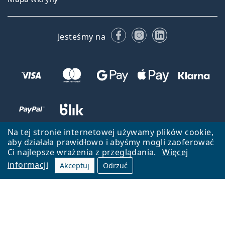
Facebooku
Instagramie
LinkedIn
Jesteśmy na
Na tej stronie internetowej używamy plików cookie,
aby działała prawidłowo i abyśmy mogli zaoferować
Ci najlepsze wrażenia z przeglądania.
Więcej
informacji
Akceptuj
Odrzuć
Wróć do strony głównej
Przejdź na górę
Lentiamo.pl jest własnością i jest zarządzane przez Lentiamo s.r.o.,
Czechy
Jesteśmy tu dla Ciebie już 18 lat.