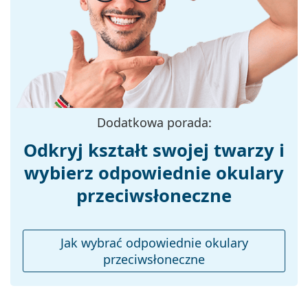
Materiał oprawek:
Plastik
Rozmiar:
M
Szerokość:
140 mm
Długość zausznika:
145 mm
Szerokość mostka:
18 mm
Dodatkowa porada:
Waga:
45 g
Odkryj kształt swojej twarzy i
Regulowane noski:
Nie
wybierz odpowiednie okulary
Akcesoria
przeciwsłoneczne
Etui:
Tak
Ściereczka do
Tak
czyszczenia:
Jak wybrać odpowiednie okulary
Inne
przeciwsłoneczne
Płeć:
Męskie
Kategoria:
Okulary przeciwsłoneczne