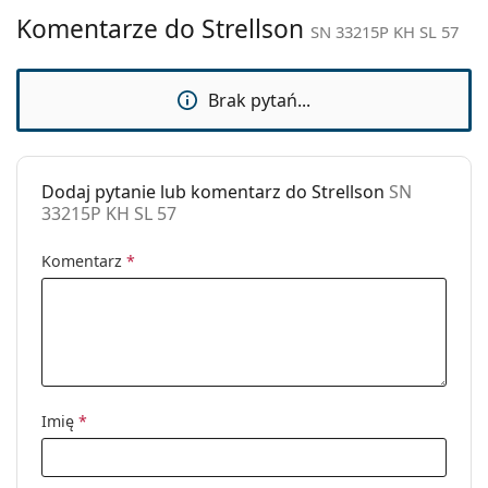
Marka:
Strellson
Komentarze do Strellson
SN 33215P KH SL 57
Zastosowanie:
Moda
Kod:
SN 33215P KH SL 57
Brak pytań...
Dodaj pytanie lub komentarz do Strellson
SN
33215P KH SL 57
Komentarz
*
Imię
*