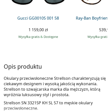
Precision
Total
Gucci GG0010S 001 58
Ray-Ban Boyfriend
1 159,00 zł
539,90
Wysyłka gratis
&
Dostępne
Wysyłka gratis
Opis produktu
Okulary przeciwsłoneczne Strellson charakteryzują się
ciekawym designem i wysoką jakością wykonania.
Strellson to szwajcarska marka dla mężczyzn, którą
wyróżnia luksusowy styl i prostota.
Strellson SN 33215P KH SL 57
to męskie okulary
przeciwsłoneczne.