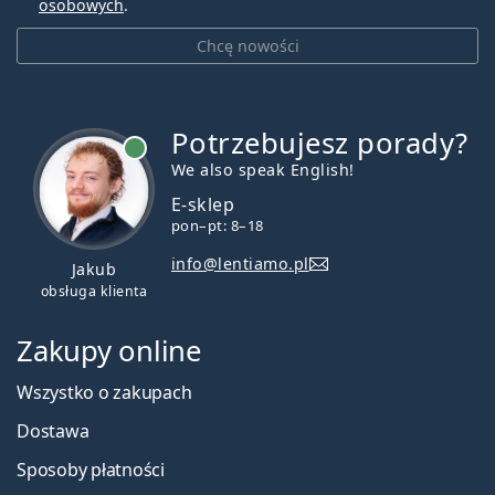
osobowych
.
Chcę nowości
Potrzebujesz porady?
jest online
We also speak English!
E-sklep
pon–pt: 8–18
info@lentiamo.pl
Jakub
obsługa klienta
Zakupy online
Wszystko o zakupach
Dostawa
Sposoby płatności