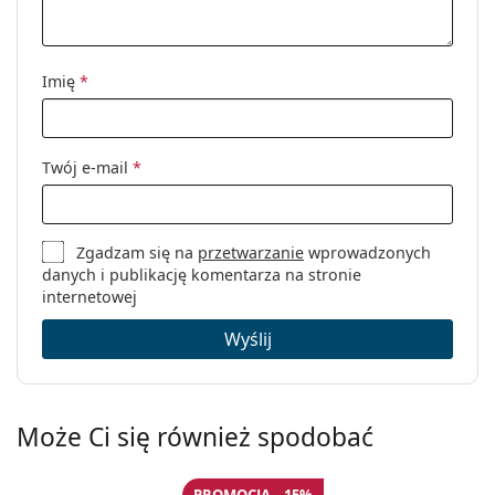
Inne
Płeć:
Damskie
Imię
*
Kategoria:
Okulary korekcyjne
Marka:
Tommy Hilfiger
Kod:
TH 1018 UNN 16 52
Twój e-mail
*
Zgadzam się na
przetwarzanie
wprowadzonych
danych i publikację komentarza na stronie
internetowej
Wyślij
Może Ci się również spodobać