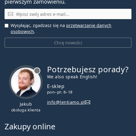
pierwszym zamówieniu.
E-mail
Wysyłając, zgadzasz się na
przetwarzanie danych
osobowych
.
Chcę nowości
Potrzebujesz porady?
jest offline
We also speak English!
E-sklep
pon–pt: 8–18
info@lentiamo.pl
Jakub
obsługa klienta
Zakupy online