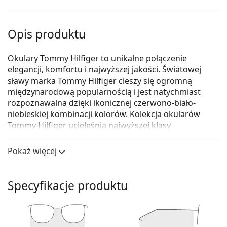
Opis produktu
Okulary Tommy Hilfiger to unikalne połączenie
elegancji, komfortu i najwyższej jakości. Światowej
sławy marka Tommy Hilfiger cieszy się ogromną
międzynarodową popularnością i jest natychmiast
rozpoznawalna dzięki ikonicznej czerwono-biało-
niebieskiej kombinacji kolorów. Kolekcja okularów
Tommy Hilfiger ucieleśnia najwyższej klasy
amerykański design i dzięki swojemu
ponadczasowemu wykonaniu pasuje na każdą okazję.
Pokaż więcej
Tommy Hilfiger TH 1018 UNN 16 52
to damskie okulary
korekcyjne.
Specyfikacje produktu
Skorzystaj z funkcji wirtualnego przymierzania i
zobacz, jak wyglądasz w okularach.
Oprawka okularów