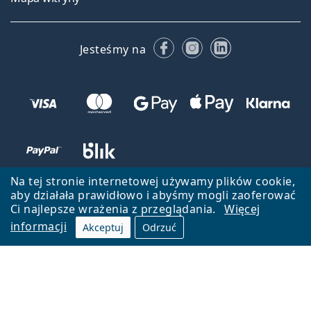
Facebooku
Instagramie
LinkedIn
Jesteśmy na
Na tej stronie internetowej używamy plików cookie,
aby działała prawidłowo i abyśmy mogli zaoferować
Ci najlepsze wrażenia z przeglądania.
Więcej
informacji
Akceptuj
Odrzuć
Wróć do strony głównej
Przejdź na górę
Lentiamo.pl jest własnością i jest zarządzane przez Lentiamo s.r.o.,
Czechy
Jesteśmy tu dla Ciebie już 18 lat.