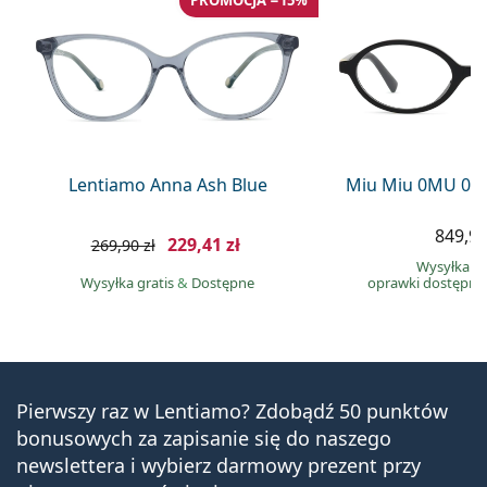
PROMOCJA −15%
Lentiamo Anna Ash Blue
Miu Miu 0MU 01
849,90
229,41 zł
269,90 zł
Wysyłka gr
Wysyłka gratis
&
Dostępne
oprawki dostępne
Pierwszy raz w Lentiamo? Zdobądź 50 punktów
bonusowych za zapisanie się do naszego
newslettera i wybierz darmowy prezent przy