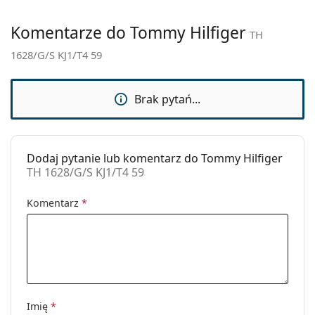
Kategoria:
Okulary przeciwsłoneczne
Marka:
Tommy Hilfiger
Komentarze do Tommy Hilfiger
TH
Zastosowanie:
Moda
1628/G/S KJ1/T4 59
Kod:
TH 1628/G/S KJ1/T4 59
Brak pytań...
Dodaj pytanie lub komentarz do Tommy Hilfiger
TH 1628/G/S KJ1/T4 59
Komentarz
*
Imię
*