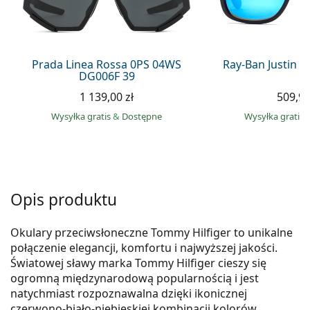
Precision
Total
Prada Linea Rossa 0PS 04WS
Ray-Ban Justin 
DG006F 39
1 139,00 zł
509,90
Wysyłka gratis
&
Dostępne
Wysyłka gratis
Opis produktu
Okulary przeciwsłoneczne Tommy Hilfiger to unikalne
połączenie elegancji, komfortu i najwyższej jakości.
Światowej sławy marka Tommy Hilfiger cieszy się
ogromną międzynarodową popularnością i jest
natychmiast rozpoznawalna dzięki ikonicznej
czerwono-biało-niebieskiej kombinacji kolorów.