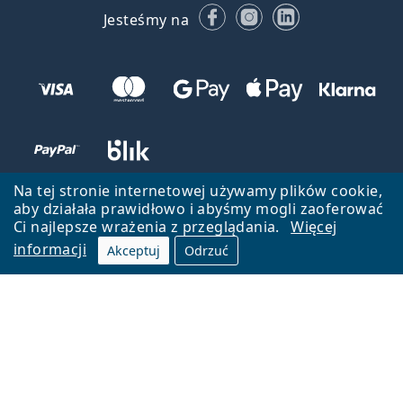
Facebooku
Instagramie
LinkedIn
Jesteśmy na
Na tej stronie internetowej używamy plików cookie,
aby działała prawidłowo i abyśmy mogli zaoferować
Ci najlepsze wrażenia z przeglądania.
Więcej
informacji
Akceptuj
Odrzuć
Wróć do strony głównej
Przejdź na górę
Lentiamo.pl jest własnością i jest zarządzane przez Lentiamo s.r.o.,
Czechy
Jesteśmy tu dla Ciebie już 18 lat.