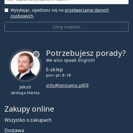
Wysyłając, zgadzasz się na
przetwarzanie danych
osobowych
.
Chcę nowości
Potrzebujesz porady?
jest offline
We also speak English!
E-sklep
pon–pt: 8–18
info@lentiamo.pl
Jakub
obsługa klienta
Zakupy online
Wszystko o zakupach
Dostawa