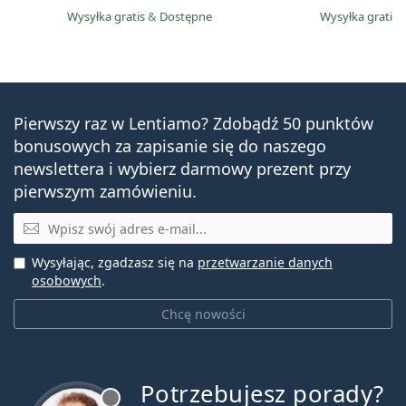
Wysyłka gratis
&
Dostępne
Wysyłka gratis
Pierwszy raz w Lentiamo? Zdobądź 50 punktów
bonusowych za zapisanie się do naszego
newslettera i wybierz darmowy prezent przy
pierwszym zamówieniu.
E-mail
Wysyłając, zgadzasz się na
przetwarzanie danych
osobowych
.
Chcę nowości
Potrzebujesz porady?
jest offline