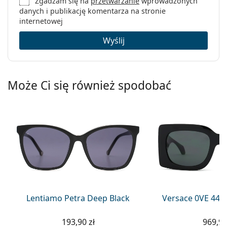
Zgadzam się na
przetwarzanie
wprowadzonych
danych i publikację komentarza na stronie
internetowej
Wyślij
Może Ci się również spodobać
Lentiamo Petra Deep Black
Versace 0VE 449
193,90 zł
969,90