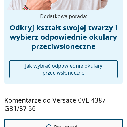
Szerokość mostka:
19 mm
Dodatkowa porada:
Waga:
150 g
Odkryj kształt swojej twarzy i
Regulowane noski:
Nie
wybierz odpowiednie okulary
Elastyczny zawias:
Nie
przeciwsłoneczne
Akcesoria
Etui:
Tak
Ściereczka do
Tak
Jak wybrać odpowiednie okulary
czyszczenia:
przeciwsłoneczne
Inne
Płeć:
Damskie
Kategoria:
Okulary przeciwsłoneczne
Komentarze do Versace 0VE 4387
GB1/87 56
Marka:
Versace
Zastosowanie:
Moda
Kod:
0VE4387 GB1/87 56
Brak pytań...