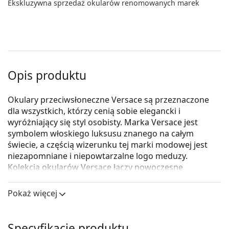
Ekskluzywna sprzedaż okularów renomowanych marek
Opis produktu
Okulary przeciwsłoneczne Versace są przeznaczone
dla wszystkich, którzy cenią sobie elegancki i
wyróżniający się styl osobisty. Marka Versace jest
symbolem włoskiego luksusu znanego na całym
świecie, a częścią wizerunku tej marki modowej jest
niezapomniane i niepowtarzalne logo meduzy.
Kolekcja okularów Versace łączy nowoczesne
technologie i niezrównaną jakość w luksusowym
wydaniu.
Pokaż więcej
Versace 0VE 4387 GB1/87 56
to damskie okulary
przeciwsłoneczne.
Specyfikacje produktu