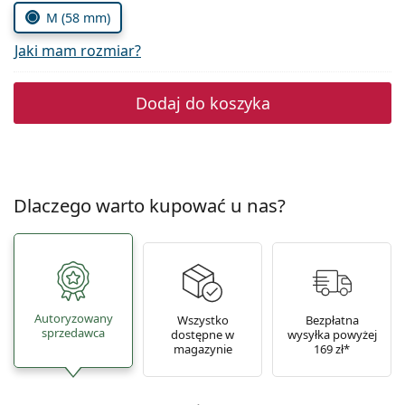
Precision
M (58 mm)
Total
Jaki mam rozmiar?
Dodaj do koszyka
Dlaczego warto kupować u nas?
Autoryzowany
Wszystko
Bezpłatna
sprzedawca
dostępne w
wysyłka powyżej
magazynie
169 zł*