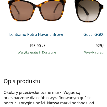
Precision
Total
Lentiamo Petra Havana Brown
Gucci GG002
193,90 zł
929,90
Wysyłka gratis
&
Dostępne
Wysyłka gratis
Opis produktu
Okulary przeciwsłoneczne marki Vogue są
przeznaczone dla osób o wyrafinowanym guście i
poczuciu oryginalności. Nazwa marki pochodzi od