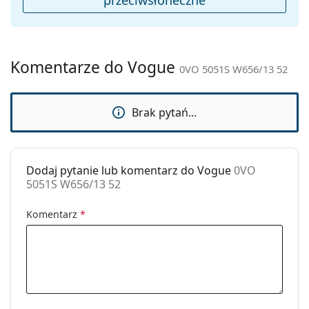
Płeć:
Damskie
Kategoria:
Okulary przeciwsłoneczne
Marka:
Vogue
Komentarze do Vogue
0VO 5051S W656/13 52
Zastosowanie:
Moda
Kod:
0VO 5051S W656/13 52
Brak pytań...
Dodaj pytanie lub komentarz do Vogue
0VO
5051S W656/13 52
Komentarz
*