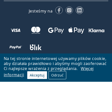
Facebooku
Instagramie
LinkedIn
Jesteśmy na
Na tej stronie internetowej używamy plików cookie,
aby działała prawidłowo i abyśmy mogli zaoferować
Ci najlepsze wrażenia z przeglądania.
Więcej
informacji
Akceptuj
Odrzuć
Wróć do strony głównej
Przejdź na górę
Lentiamo.pl jest własnością i jest zarządzane przez Lentiamo s.r.o.,
Czechy
Jesteśmy tu dla Ciebie już 18 lat.