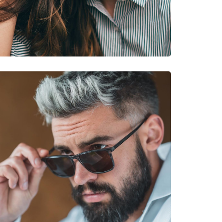
neczne
54