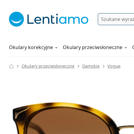
Wyszukiwanie
Logowanie
Nawigacja strony
Płyny do soczewek
Wszystko o zakupach
Okulary korekcyjne
Okulary przeciwsłoneczne
Okulary przeciwsłoneczne
Damskie
Vogue