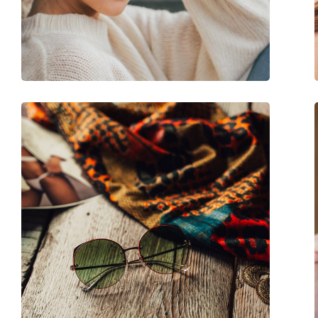
Waga:
100 g
Regulowane noski:
Nie
Elastyczny zawias:
Nie
Akcesoria
Etui:
Tak
Ściereczka do czyszczenia:
Tak
Inne
Płeć:
Damskie
Kategoria:
Okulary przeciwsło
Marka:
Vogue
Zastosowanie:
Moda
Kod:
0VO 5230S W65613 