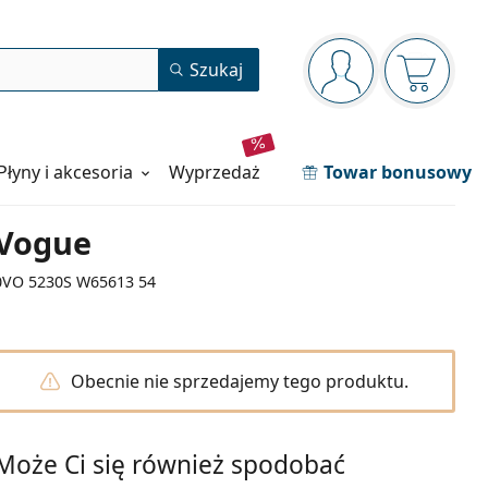
Panel nawigacyjny
Szukaj
jesteś zalogowan
Koszyk j
Płyny i akcesoria
wyprzedaż
Towar bonusowy
Vogue
0VO 5230S W65613 54
Obecnie nie sprzedajemy tego produktu.
Może Ci się również spodobać