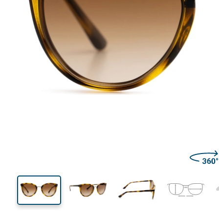
135 mm
Szerokość
Szeroko
soczewk
46 mm
54 mm
Wysokość soczewki
Szerokość soczewki