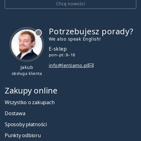
Chcę nowości
Potrzebujesz porady?
jest offline
We also speak English!
E-sklep
pon–pt: 8–18
info@lentiamo.pl
Jakub
obsługa klienta
Zakupy online
Wszystko o zakupach
Dostawa
Sposoby płatności
Punkty odbioru