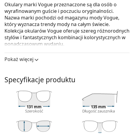
Okulary marki Vogue przeznaczone są dla osób o
wyrafinowanym guście i poczuciu oryginalności.
Nazwa marki pochodzi od magazynu mody Vogue,
który wyznacza trendy mody na całym świecie.
Kolekcja okularów Vogue oferuje szereg różnorodnych
stylów i fantastycznych kombinacji kolorystycznych w
ponadczasowym wydaniu.
Vogue 0VO4108 280
to damskie okulary korekcyjne.
Pokaż więcej
Skorzystaj z funkcji wirtualnego przymierzania i
zobacz, jak wyglądasz w okularach.
Specyfikacje produktu
Oprawka okularów
Czarny kolor oprawek doskonale pasuje do
chłodnego odcienia skóry oraz do jasnobrązowych,
czarnych lub jasnoblond włosów.
131 mm
135 mm
Okrągłe oprawki są idealnym wyborem, jeśli masz
Szerokość
Długość zausznika
kwadratową lub owalną twarz.
Oprawka okularów wykonana jest z metalu, który
dobrze trzyma kształt i oferuje wysoką