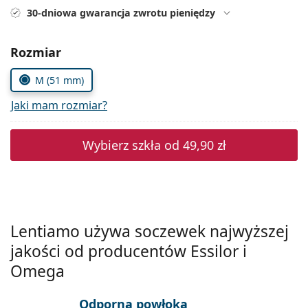
Precision
30-dniowa gwarancja zwrotu pieniędzy
Total
Wybierz parametry
Rozmiar
M (51 mm)
Jaki mam rozmiar?
Wybierz szkła od
49,90 zł
Lentiamo używa soczewek najwyższej
jakości od producentów Essilor i
Omega
Odporna powłoka