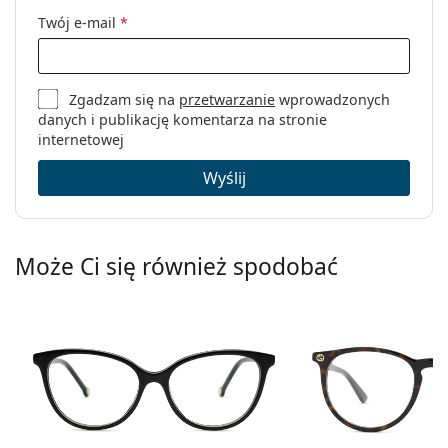
Kategoria:
Okulary korekcyjne
Twój e-mail
*
Marka:
Vogue
Kod:
0VO4108 280 51
Zgadzam się na
przetwarzanie
wprowadzonych
danych i publikację komentarza na stronie
internetowej
Wyślij
Może Ci się również spodobać