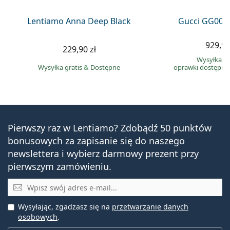
Lentiamo Anna Deep Black
Gucci GG002
929,90
229,90 zł
Wysyłka gr
Wysyłka gratis
&
Dostępne
oprawki dostępne
Pierwszy raz w Lentiamo? Zdobądź 50 punktów
bonusowych za zapisanie się do naszego
newslettera i wybierz darmowy prezent przy
pierwszym zamówieniu.
E-mail
Wysyłając, zgadzasz się na
przetwarzanie danych
osobowych
.