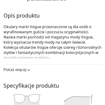
Opis produktu
Okulary marki Vogue przeznaczone są dla osób o
wyrafinowanym guście i poczuciu oryginalności.
Nazwa marki pochodzi od magazynu mody Vogue,
który wyznacza trendy mody na całym świecie.
Kolekcja okularów Vogue oferuje szereg różnorodnych
stylów i fantastycznych kombinacji kolorystycznych w
ponadczasowym wydaniu.
Vogue 0VO5190 2566 54
to damskie okulary
Pokaż więcej
korekcyjne.
Oprawka okularów
Specyfikacje produktu
Czerwony kolor oprawek doskonale pasuje do
ciepłego odcienia skóry oraz do czarnych, szarych,
białych lub ciemnobrązowych włosów.
Oprawki Cat Eye są idealnym wyborem, jeśli masz