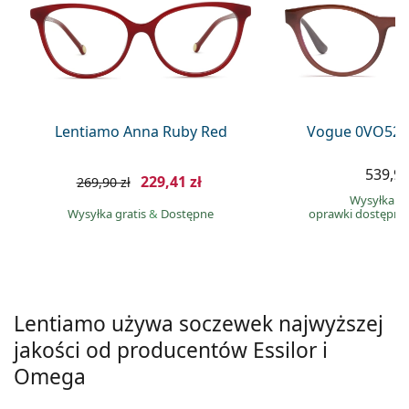
Precision
Total
Lentiamo Anna Ruby Red
Vogue 0VO527
539,90
229,41 zł
269,90 zł
Wysyłka gr
Wysyłka gratis
&
Dostępne
oprawki dostępne
Lentiamo używa soczewek najwyższej
jakości od producentów Essilor i
Omega