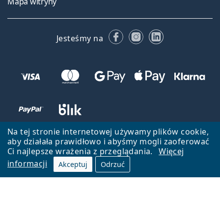
Mapa witryny
Facebooku
Instagramie
LinkedIn
Jesteśmy na
Na tej stronie internetowej używamy plików cookie,
aby działała prawidłowo i abyśmy mogli zaoferować
Ci najlepsze wrażenia z przeglądania.
Więcej
informacji
Akceptuj
Odrzuć
Wróć do strony głównej
Przejdź na górę
Lentiamo.pl jest własnością i jest zarządzane przez Lentiamo s.r.o.,
Czechy
Jesteśmy tu dla Ciebie już 18 lat.