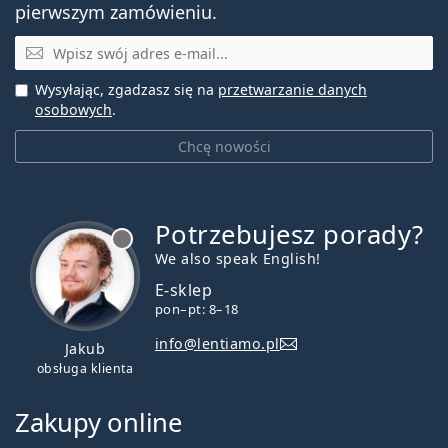
pierwszym zamówieniu.
E-mail
Wysyłając, zgadzasz się na
przetwarzanie danych
osobowych
.
Chcę nowości
Potrzebujesz porady?
jest offline
We also speak English!
E-sklep
pon–pt: 8–18
info@lentiamo.pl
Jakub
obsługa klienta
Zakupy online