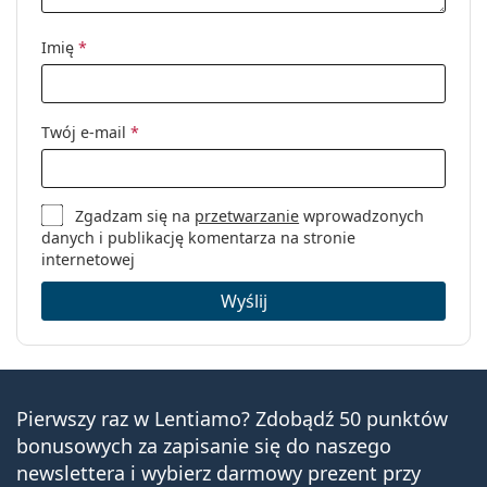
Inne
Płeć:
Damskie
Imię
*
Kategoria:
Okulary korekcyjne
Marka:
Vogue
Twój e-mail
*
Kod:
0VO5190 2566 54
Zgadzam się na
przetwarzanie
wprowadzonych
danych i publikację komentarza na stronie
internetowej
Wyślij
Pierwszy raz w Lentiamo? Zdobądź 50 punktów
bonusowych za zapisanie się do naszego
newslettera i wybierz darmowy prezent przy