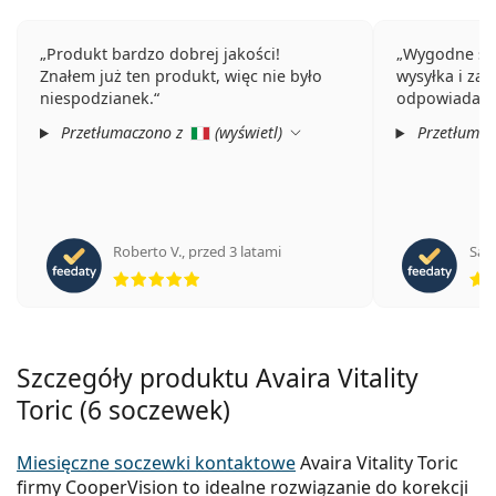
Produkt bardzo dobrej jakości!
Wygodne soc
Znałem już ten produkt, więc nie było
wysyłka i za
niespodzianek.
odpowiadaniu
Przetłumaczono z
(
wyświetl
)
Przetłumac
Roberto V.
,
przed 3 latami
San
ocena 5 z 5
Szczegóły produktu Avaira Vitality
Toric (6 soczewek)
Miesięczne soczewki kontaktowe
Avaira Vitality Toric
firmy CooperVision to idealne rozwiązanie do korekcji