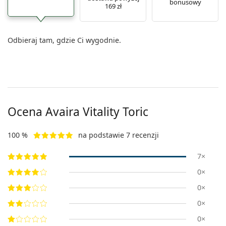
bonusowy
169 zł
Odbieraj tam, gdzie Ci wygodnie.
Ocena Avaira Vitality Toric
100 %
na podstawie 7 recenzji
7×
0×
0×
0×
0×