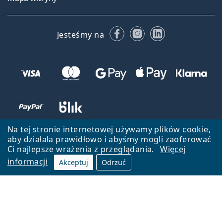
Facebooku
Instagramie
LinkedIn
Jesteśmy na
Na tej stronie internetowej używamy plików cookie,
aby działała prawidłowo i abyśmy mogli zaoferować
Ci najlepsze wrażenia z przeglądania.
Więcej
informacji
Akceptuj
Odrzuć
Wróć do strony głównej
Przejdź na górę
Lentiamo.pl jest własnością i jest zarządzane przez Lentiamo s.r.o.,
Czechy
Jesteśmy tu dla Ciebie już 18 lat.