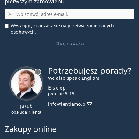
pierwszym zamówieniu.
E-mail
Wysyłając, zgadzasz się na
przetwarzanie danych
osobowych
.
Chcę nowości
Potrzebujesz porady?
jest offline
We also speak English!
E-sklep
pon–pt: 8–18
info@lentiamo.pl
Jakub
obsługa klienta
Zakupy online