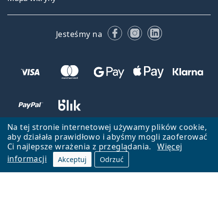
Facebooku
Instagramie
LinkedIn
Jesteśmy na
Na tej stronie internetowej używamy plików cookie,
aby działała prawidłowo i abyśmy mogli zaoferować
Ci najlepsze wrażenia z przeglądania.
Więcej
informacji
Akceptuj
Odrzuć
Wróć do strony głównej
Przejdź na górę
Lentiamo.pl jest własnością i jest zarządzane przez Lentiamo s.r.o.,
Czechy
Jesteśmy tu dla Ciebie już 18 lat.