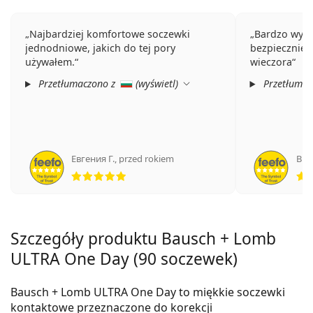
Najbardziej komfortowe soczewki
Bardzo wygo
jednodniowe, jakich do tej pory
bezpiecznie 
używałem.
wieczora
Przetłumaczono z
(
wyświetl
)
Przetłumac
Евгения Г.
,
przed rokiem
Вик
ocena 5 z 5
Szczegóły produktu Bausch + Lomb
ULTRA One Day (90 soczewek)
Bausch + Lomb ULTRA One Day to miękkie soczewki
kontaktowe przeznaczone do korekcji