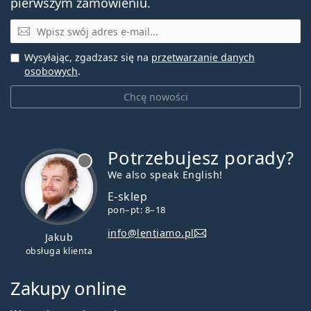
pierwszym zamówieniu.
E-mail
Wysyłając, zgadzasz się na
przetwarzanie danych
osobowych
.
Chcę nowości
Potrzebujesz porady?
jest offline
We also speak English!
E-sklep
pon–pt: 8–18
info@lentiamo.pl
Jakub
obsługa klienta
Zakupy online