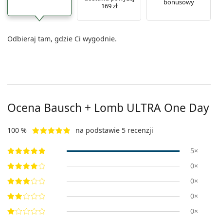
bonusowy
169 zł
Odbieraj tam, gdzie Ci wygodnie.
Ocena Bausch + Lomb ULTRA One Day
100 %
na podstawie 5 recenzji
5×
0×
0×
0×
0×