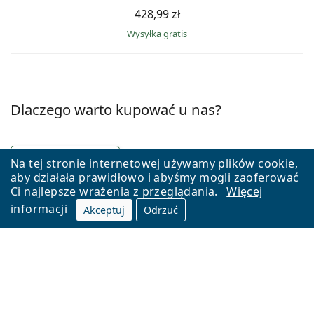
428,99 zł
Wysyłka gratis
Dlaczego warto kupować u nas?
Na tej stronie internetowej używamy plików cookie,
aby działała prawidłowo i abyśmy mogli zaoferować
Ci najlepsze wrażenia z przeglądania.
Więcej
informacji
Akceptuj
Odrzuć
Korzystne ceny
1 135 402 soczewek w
Bezpłatna w
magazynie
powyżej 16
Jesteśmy jednym z największych sprzedawców soczewek
kontaktowych w Europie, dzięki czemu oferujemy atrakcyjne
ceny dla każdego.