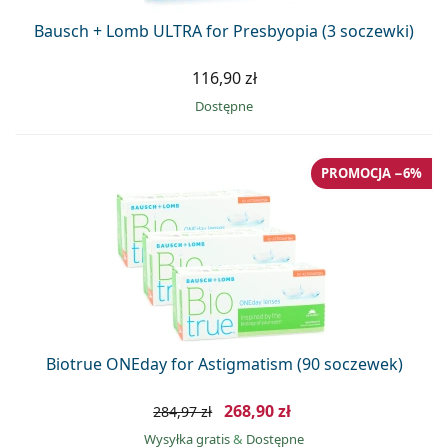
Bausch + Lomb ULTRA for Presbyopia (3 soczewki)
116,90 zł
Dostępne
PROMOCJA −6%
Biotrue ONEday for Astigmatism (90 soczewek)
268,90 zł
284,97 zł
Wysyłka gratis
&
Dostępne