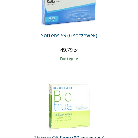
Precision
Total
SofLens 59 (6 soczewek)
49,79 zł
Dostępne
Biotrue ONEday (90 soczewek)