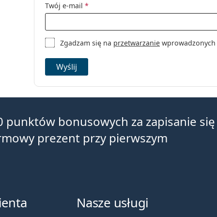
Twój e-mail
*
Zgadzam się na
przetwarzanie
wprowadzonych da
Wyślij
0 punktów bonusowych za zapisanie się
armowy prezent przy pierwszym
ienta
Nasze usługi