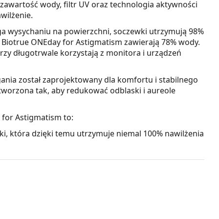
a zawartość wody, filtr UV oraz technologia aktywności
wilżenie.
a wysychaniu na powierzchni, soczewki utrzymują 98%
 Biotrue ONEday for Astigmatism zawierają 78% wody.
zy długotrwale korzystają z monitora i urządzeń
ia został zaprojektowany dla komfortu i stabilnego
tworzona tak, aby redukować odblaski i aureole
 for Astigmatism to:
i, która dzięki temu utrzymuje niemal 100% nawilżenia
t w niekorzystnych warunkach oświetleniowych,
z monitora i urządzeń cyfrowych.
chronę rogówki oka przed negatywnymi skutkami
 nie zakrywają całego oka ani okolicy oczu, dlatego
iem UV jest połączenie soczewek kontaktowych z