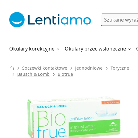
Wyszukiwanie
Logowanie
Nawigacja strony
Płyny do soczewek
Wszystko o zakupach
Okulary korekcyjne
Okulary przeciwsłoneczne
Soczewki kontaktowe
Jednodniowe
Toryczne
Bausch & Lomb
Biotrue