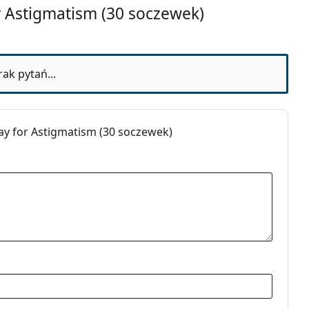
 Astigmatism (30 soczewek)
 miesięcy
rak pytań...
y for Astigmatism (30 soczewek)
b
nodniowe
ewki kontaktowe
taktowe