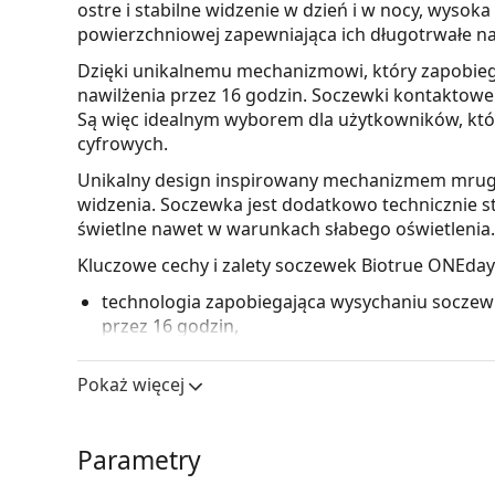
ostre i stabilne widzenie w dzień i w nocy, wysok
powierzchniowej zapewniająca ich długotrwałe na
Dzięki unikalnemu mechanizmowi, który zapobieg
nawilżenia przez 16 godzin. Soczewki kontaktowe
Są więc idealnym wyborem dla użytkowników, któr
cyfrowych.
Unikalny design inspirowany mechanizmem mrugan
widzenia. Soczewka jest dodatkowo technicznie s
świetlne nawet w warunkach słabego oświetlenia.
Kluczowe cechy i zalety soczewek Biotrue ONEday
technologia zapobiegająca wysychaniu soczewk
przez 16 godzin,
redukcja odblasków i aureoli świetlnych nawe
zaprojektowane do długotrwałego korzystania 
Pokaż więcej
Filtr UV w soczewkach kontaktowych poprawia o
promieniowania ultrafioletowego. Soczewki jednak
Parametry
idealną ochroną przed szkodliwym promieniowan
filtrem UV i
okularów przeciwsłonecznych
.