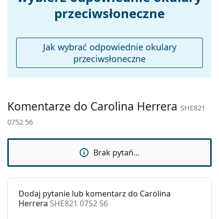
gdzie znajdziesz więcej stylów popularnych marek.
przeciwsłoneczne
Etui:
Tak
Ściereczka do
Tak
czyszczenia:
Jak wybrać odpowiednie okulary
Inne
przeciwsłoneczne
Płeć:
Damskie
Kategoria:
Okulary przeciwsłoneczne
Marka:
Carolina Herrera
Komentarze do Carolina Herrera
SHE821
Zastosowanie:
Moda
0752 56
Kod:
SHE821 0752 56
Brak pytań...
Dodaj pytanie lub komentarz do Carolina
Herrera
SHE821 0752 56