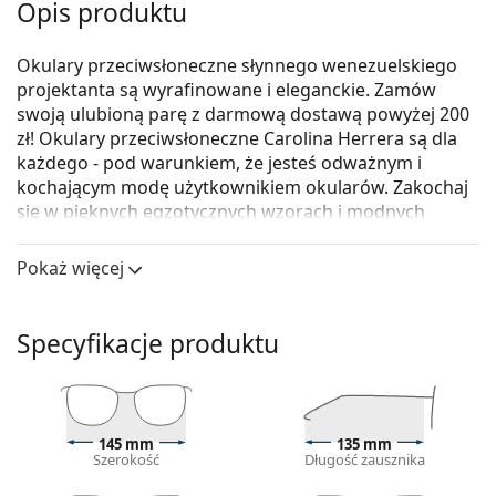
Opis produktu
Okulary przeciwsłoneczne słynnego wenezuelskiego
projektanta są wyrafinowane i eleganckie. Zamów
swoją ulubioną parę z darmową dostawą powyżej 200
zł! Okulary przeciwsłoneczne Carolina Herrera są dla
każdego - pod warunkiem, że jesteś odważnym i
kochającym modę użytkownikiem okularów. Zakochaj
się w pięknych egzotycznych wzorach i modnych
kształtach i znajdź idealne okulary przeciwsłoneczne
dla siebie.
Pokaż więcej
Carolina Herrera SHE821 0752 56
to damskie okulary
przeciwsłoneczne.
Specyfikacje produktu
Oprawka okularów
Brązowy kolor oprawek doskonale pasuje do
ciepłego odcienia skóry oraz do jasnobrązowych,
czarnych lub ciemnoblond włosów.
145 mm
135 mm
Szerokość
Długość zausznika
Kwadratowe oprawki okularów przeciwsłonecznych
są idealnym wyborem, jeśli masz okrągłą, owalną