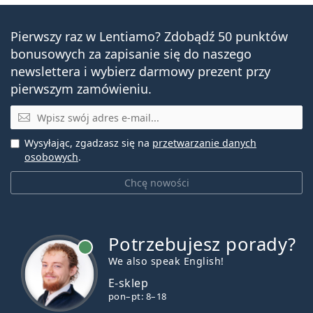
Pierwszy raz w Lentiamo? Zdobądź 50 punktów
bonusowych za zapisanie się do naszego
newslettera i wybierz darmowy prezent przy
pierwszym zamówieniu.
E-mail
Wysyłając, zgadzasz się na
przetwarzanie danych
osobowych
.
Chcę nowości
Potrzebujesz porady?
jest online
We also speak English!
E-sklep
pon–pt: 8–18