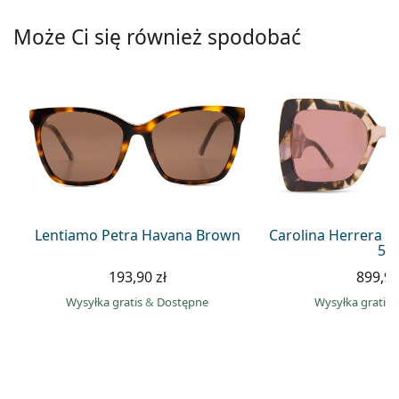
Precision
Może Ci się również spodobać
Total
Lentiamo Petra Havana Brown
Carolina Herrera C
55
193,90 zł
899,90
Wysyłka gratis
&
Dostępne
Wysyłka gratis